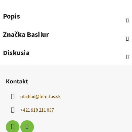
Popis
Značka
Basilur
Diskusia
Z
á
Kontakt
p
ä
obchod
@
lemitas.sk
t
i
+421 918 211 037
e