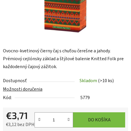
Ovocno-kvetinový čierny čaj s chuťou čerešne a jahody.
Prémiový cejlónsky základ a štýlové balenie Knitted Folk pre
každodenný čajový zážitok.
Dostupnosť
Skladom
(>10 ks)
Možnosti doručenia
Kód:
5779
€3,71
DO KOŠÍKA
€3,12 bez DPH