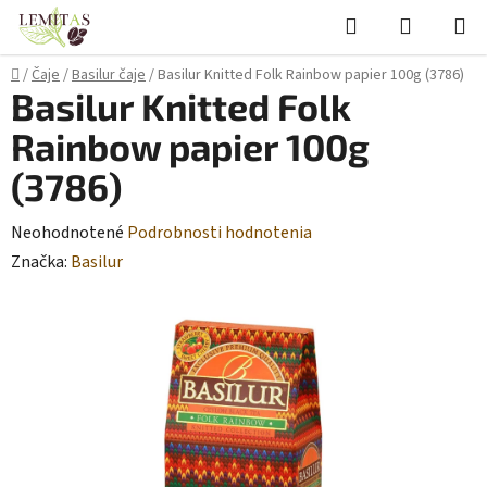
Prejsť
Hľadať
NÁKUP
na
KOŠÍK
obsah
Domov
/
Čaje
/
Basilur čaje
/
Basilur Knitted Folk Rainbow papier 100g (3786)
Basilur Knitted Folk
Rainbow papier 100g
(3786)
Priemerné
Neohodnotené
Podrobnosti hodnotenia
hodnotenie
Značka:
Basilur
produktu
je
0,0
z
5
hviezdičiek.