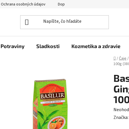
Ochrana osobných údajov
Doprava a platba
Veľkoobchod
Potraviny
Sladkosti
Kozmetika a zdravie
Domov
/
Čaje
/
100g (38
Bas
Gin
100
Prieme
Neohod
hodnot
Značka
produk