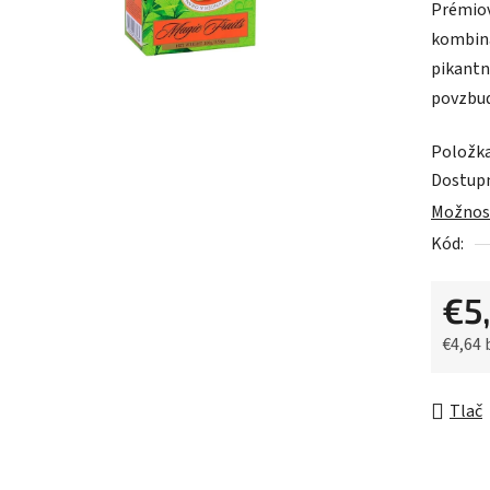
Prémiov
je
kombiná
0,0
pikantn
z
povzbud
5
hviezdič
Položk
Dostup
Možnost
Kód:
€5
€4,64
Jednot
Tlač