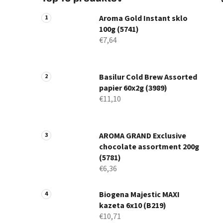
Aroma Gold Instant sklo
100g (5741)
€7,64
Basilur Cold Brew Assorted
papier 60x2g (3989)
€11,10
AROMA GRAND Exclusive
chocolate assortment 200g
(5781)
€6,36
Biogena Majestic MAXI
kazeta 6x10 (B219)
€10,71