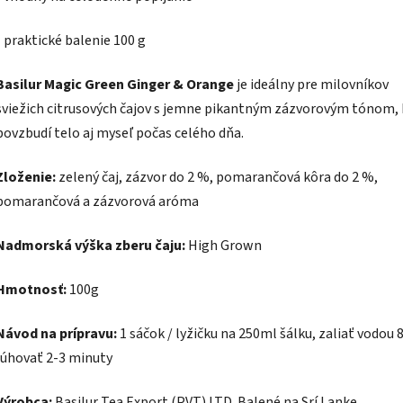
- praktické balenie 100 g
Basilur Magic Green Ginger & Orange
je ideálny pre milovníkov
sviežich citrusových čajov s jemne pikantným zázvorovým tónom, 
povzbudí telo aj myseľ počas celého dňa.
Zloženie:
zelený čaj, zázvor do 2 %, pomarančová kôra do 2 %,
pomarančová a zázvorová aróma
Nadmorská výška zberu čaju:
High Grown
Hmotnosť:
100g
Návod na prípravu:
1 sáčok / lyžičku na 250ml šálku, zaliať vodou 
lúhovať 2-3 minuty
Výrobca:
Basilur Tea Export (PVT) LTD. Balené na Srí Lanke.