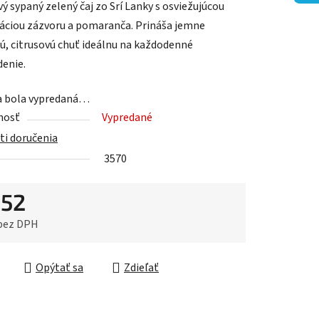
ý sypaný zelený čaj zo Srí Lanky s osviežujúcou
ciou zázvoru a pomaranča. Prináša jemne
ú, citrusovú chuť ideálnu na každodenné
enie.
iek.
a bola vypredaná…
nosť
Vypredané
i doručenia
3570
,52
 bez DPH
ková cena:
Opýtať sa
Zdieľať