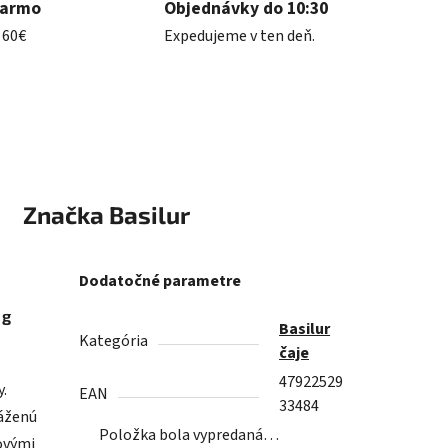
darmo
Objednávky do 10:30
 60€
Expedujeme v ten deň.
Značka
Basilur
Dodatočné parametre
 g
Basilur
Kategória
čaje
47922529
.
EAN
33484
áženú
Položka bola vypredaná…
sovými