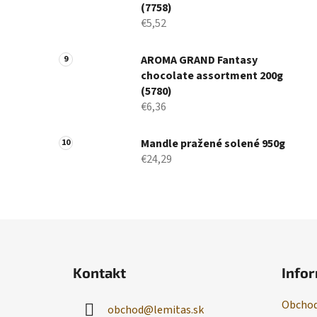
(7758)
€5,52
AROMA GRAND Fantasy
chocolate assortment 200g
(5780)
€6,36
Mandle pražené solené 950g
€24,29
Z
á
Kontakt
Infor
p
ä
Obchod
obchod
@
lemitas.sk
t