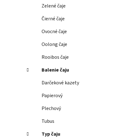
e
Zelené čaje
l
Čierné čaje
Ovocné čaje
Oolong čaje
Rooibos čaje
Balenie čaju
Darčekové kazety
Papierový
Plechový
Tubus
Typ čaju