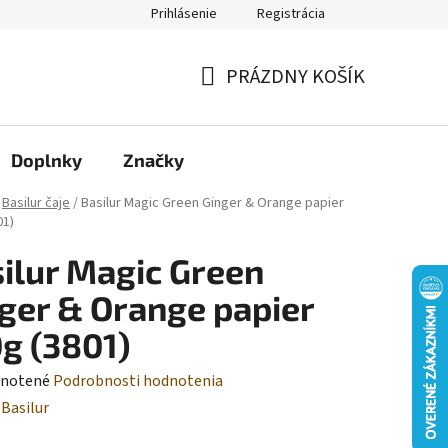
Prihlásenie
Registrácia
Moja objednávka
PRÁZDNY KOŠÍK
NÁKUPNÝ
KOŠÍK
Doplnky
Značky
Basilur čaje
/
Basilur Magic Green Ginger & Orange papier
01)
ilur Magic Green
ger & Orange papier
g (3801)
rné
notené
Podrobnosti hodnotenia
enie
:
Basilur
tu