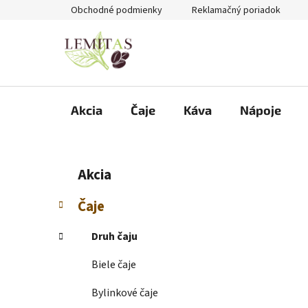
Prejsť
Obchodné podmienky
Reklamačný poriadok
na
obsah
Akcia
Čaje
Káva
Nápoje
B
K
Preskočiť
Akcia
a
kategórie
o
t
č
Čaje
e
n
g
ý
Druh čaju
ó
p
r
Biele čaje
i
a
e
n
Bylinkové čaje