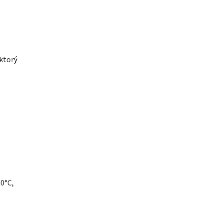
ktorý
80°C,