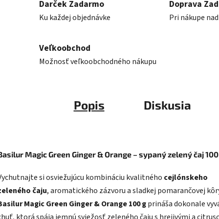
Darček Zadarmo
Doprava Za
Ku každej objednávke
Pri nákupe nad
Veľkoobchod
Možnosť veľkoobchodného nákupu
Popis
Diskusia
Basilur Magic Green Ginger & Orange – sypaný zelený čaj 100
Vychutnajte si osviežujúcu kombináciu kvalitného
cejlónskeho
zeleného čaju
, aromatického zázvoru a sladkej pomarančovej kôry
Basilur Magic Green Ginger & Orange 100 g
prináša dokonale vyv
chuť, ktorá spája jemnú sviežosť zeleného čaju s hrejivými a citru