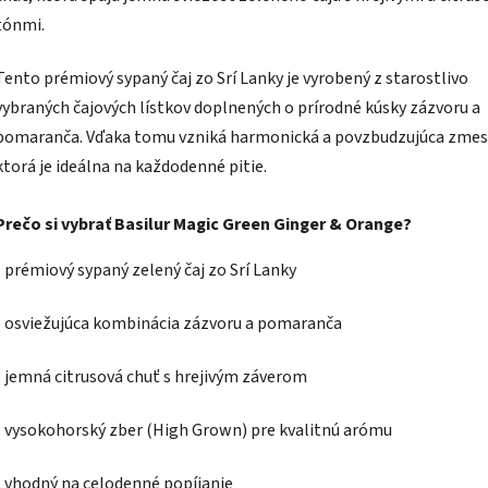
tónmi.
Tento prémiový sypaný čaj zo Srí Lanky je vyrobený z starostlivo
vybraných čajových lístkov doplnených o prírodné kúsky zázvoru a
pomaranča. Vďaka tomu vzniká harmonická a povzbudzujúca zmes
ktorá je ideálna na každodenné pitie.
Prečo si vybrať Basilur Magic Green Ginger & Orange?
- prémiový sypaný zelený čaj zo Srí Lanky
- osviežujúca kombinácia zázvoru a pomaranča
- jemná citrusová chuť s hrejivým záverom
- vysokohorský zber (High Grown) pre kvalitnú arómu
- vhodný na celodenné popíjanie