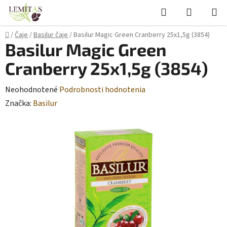
Prejsť
Hľadať
NÁKUP
na
KOŠÍK
obsah
Domov
/
Čaje
/
Basilur čaje
/
Basilur Magic Green Cranberry 25x1,5g (3854)
Basilur Magic Green
Cranberry 25x1,5g (3854)
Priemerné
Neohodnotené
Podrobnosti hodnotenia
hodnotenie
Značka:
Basilur
produktu
je
0,0
z
5
hviezdičiek.