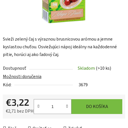
Svieži zelený čaj s výraznou brusnicovou arómou a jemne
kyslastou chuťou. Osviežujúci nápoj ideálny na každodenné
pitie, horúci aj ako ľadový čaj.
Dostupnosť
Skladom
(>10 ks)
Možnosti doručenia
Kód:
3679
€3,22
DO KOŠÍKA
€2,71 bez DPH
Jednotková cena: