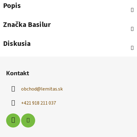
Popis
Značka
Basilur
Diskusia
Z
á
Kontakt
p
ä
obchod
@
lemitas.sk
t
i
+421 918 211 037
e