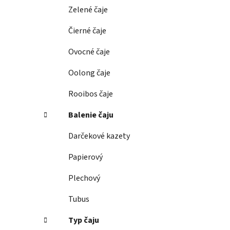
e
Zelené čaje
l
Čierné čaje
Ovocné čaje
Oolong čaje
Rooibos čaje
Balenie čaju
Darčekové kazety
Papierový
Plechový
Tubus
Typ čaju