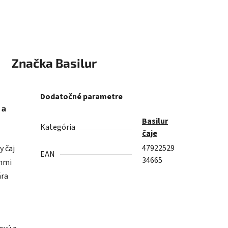
Značka
Basilur
Dodatočné parametre
 a
Basilur
Kategória
čaje
47922529
y čaj
EAN
34665
ónmi
ára