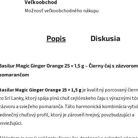
Veľkoobchod
Možnosť veľkoobchodného nákupu
Popis
Diskusia
Basilur Magic Ginger Orange 25 × 1,5 g – Čierny čaj s zázvorom
pomarančom
Basilur Magic Ginger Orange 25 × 1,5 g
je kvalitný porcovaný čiern
zo Srí Lanky, ktorý spája plnú chuť cejlónskeho čaju s výraznými t
zázvoru a sviežeho pomaranča. Táto harmonická kombinácia vytv
jedinečný chuťový profil, ktorý je zároveň hrejivý, povzbudzujúci a
osviežujúci.