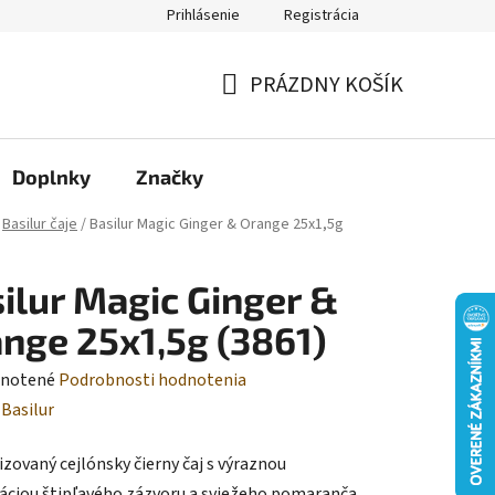
Prihlásenie
Registrácia
Moja objednávka
PRÁZDNY KOŠÍK
NÁKUPNÝ
KOŠÍK
Doplnky
Značky
Basilur čaje
/
Basilur Magic Ginger & Orange 25x1,5g
ilur Magic Ginger &
nge 25x1,5g (3861)
rné
notené
Podrobnosti hodnotenia
enie
:
Basilur
tu
zovaný cejlónsky čierny čaj s výraznou
ciou štipľavého zázvoru a sviežeho pomaranča.