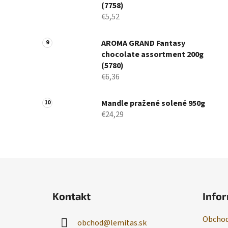
(7758)
€5,52
AROMA GRAND Fantasy
chocolate assortment 200g
(5780)
€6,36
Mandle pražené solené 950g
€24,29
Z
á
Kontakt
Infor
p
ä
Obchod
obchod
@
lemitas.sk
t