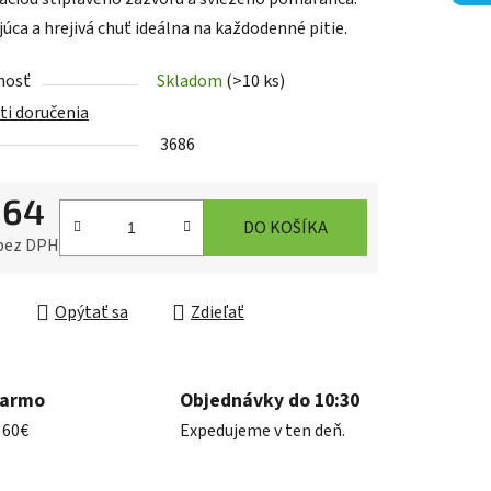
úca a hrejivá chuť ideálna na každodenné pitie.
nosť
Skladom
(>10 ks)
iek.
i doručenia
3686
,64
DO KOŠÍKA
 bez DPH
ková cena:
Opýtať sa
Zdieľať
darmo
Objednávky do 10:30
 60€
Expedujeme v ten deň.