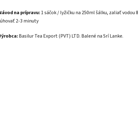
Návod na prípravu:
1 sáčok / lyžičku na 250ml šálku, zaliať vodou 
lúhovať 2-3 minuty
Výrobca:
Basilur Tea Export (PVT) LTD. Balené na Srí Lanke.