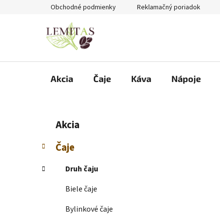
Prejsť
Obchodné podmienky
Reklamačný poriadok
na
obsah
Akcia
Čaje
Káva
Nápoje
B
K
Preskočiť
Akcia
a
kategórie
o
t
č
Čaje
e
n
g
ý
Druh čaju
ó
p
r
Biele čaje
i
a
e
n
Bylinkové čaje