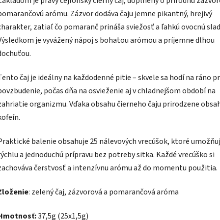
Základom je pravý cejlónsky čierny čaj, doplnený o prírodnú zázvor
pomarančovú arómu. Zázvor dodáva čaju jemne pikantný, hrejivý
charakter, zatiaľ čo pomaranč prináša sviežosť a ľahkú ovocnú sla
Výsledkom je vyvážený nápoj s bohatou arómou a príjemne dlhou
dochuťou.
Tento čaj je ideálny na každodenné pitie – skvele sa hodí na ráno p
povzbudenie, počas dňa na osvieženie aj v chladnejšom období na
zahriatie organizmu. Vďaka obsahu čierneho čaju prirodzene obsa
kofeín.
Praktické balenie obsahuje 25 nálevových vrecúšok, ktoré umožňu
rýchlu a jednoduchú prípravu bez potreby sitka. Každé vrecúško si
zachováva čerstvosť a intenzívnu arómu až do momentu použitia.
Zloženie
: zelený čaj, zázvorová a pomarančová aróma
Hmotnosť:
37,5g (25x1,5g)