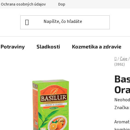
Ochrana osobných údajov
Doprava a platba
Veľkoobchod
Potraviny
Sladkosti
Kozmetika a zdravie
Domov
/
Čaje
/
(3861)
Bas
Ora
Prieme
Neohod
hodnot
Značka
produk
Aromati
je
kombiná