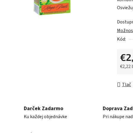
0,0
Osviežuj
z
5
Dostup
hviezdič
Možnost
Kód:
€2
€2,22
Jednot
Tlač
Darček Zadarmo
Doprava Za
Ku každej objednávke
Pri nákupe nad