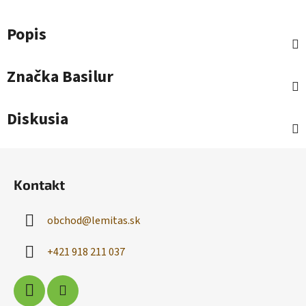
Popis
Značka
Basilur
Diskusia
Z
á
Kontakt
p
ä
obchod
@
lemitas.sk
t
i
+421 918 211 037
e