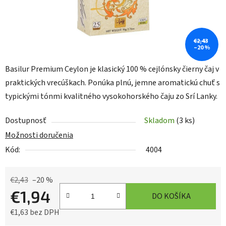
€2,43
–20 %
Basilur Premium Ceylon je klasický 100 % cejlónsky čierny čaj v
praktických vrecúškach. Ponúka plnú, jemne aromatickú chuť s
typickými tónmi kvalitného vysokohorského čaju zo Srí Lanky.
Dostupnosť
Skladom
(3 ks)
Možnosti doručenia
Kód:
4004
€2,43
–20 %
€1,94
DO KOŠÍKA
€1,63 bez DPH