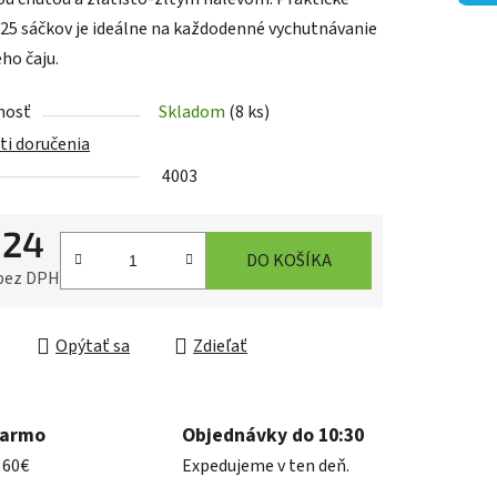
 25 sáčkov je ideálne na každodenné vychutnávanie
ho čaju.
iek.
nosť
Skladom
(8 ks)
i doručenia
4003
,24
DO KOŠÍKA
 bez DPH
ková cena:
Opýtať sa
Zdieľať
darmo
Objednávky do 10:30
 60€
Expedujeme v ten deň.