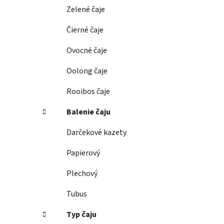
e
Zelené čaje
l
Čierné čaje
Ovocné čaje
Oolong čaje
Rooibos čaje
Balenie čaju
Darčekové kazety
Papierový
Plechový
Tubus
Typ čaju