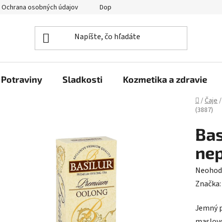
Ochrana osobných údajov
Doprava a platba
Veľkoobchod
Potraviny
Sladkosti
Kozmetika a zdravie
Domov
/
Čaje
/
(3887)
Bas
nep
Prieme
Neohod
hodnot
Značka
produk
Jemný p
je
maslovo