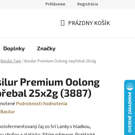
Prihlásenie
Registrácia
Moja objednávka
PRÁZDNY KOŠÍK
NÁKUPNÝ
KOŠÍK
Doplnky
Značky
Basilur čaje
/
Basilur Premium Oolong nepřebal 25x2g
ilur Premium Oolong
řebal 25x2g (3887)
rné
notené
Podrobnosti hodnotenia
enie
:
Basilur
tu
olofermentovaný čaj zo Srí Lanky s hladkou,
u chuťou a zlatisto-žltým nálevom. Praktické