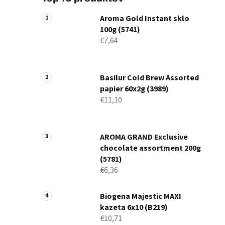
Aroma Gold Instant sklo
100g (5741)
€7,64
Basilur Cold Brew Assorted
papier 60x2g (3989)
€11,10
AROMA GRAND Exclusive
chocolate assortment 200g
(5781)
€6,36
Biogena Majestic MAXI
kazeta 6x10 (B219)
€10,71