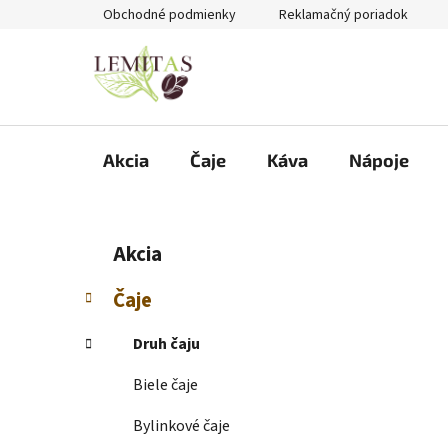
Prejsť
Obchodné podmienky
Reklamačný poriadok
na
obsah
Akcia
Čaje
Káva
Nápoje
B
K
Preskočiť
Akcia
a
kategórie
o
t
č
Čaje
e
n
g
ý
Druh čaju
ó
p
r
Biele čaje
i
a
e
n
Bylinkové čaje