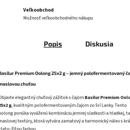
Veľkoobchod
Možnosť veľkoobchodného nákupu
Popis
Diskusia
Basilur Premium Oolong 25x2 g – jemný polofermentovaný ča
maslovou chuťou
Objavte elegantný chuťový zážitok s čajom
Basilur Premium Ool
25x2 g
, kvalitným polofermentovaným čajom zo Srí Lanky. Tento
oolong ponúka vyváženú kombináciu jemnej sladkosti a hladkej, 
maslovej textúry, ktorá vytvára zamatový a harmonický nálev s kr
zlato-žltou farbou.