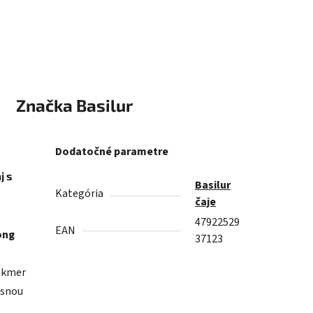
Značka
Basilur
Dodatočné parametre
j s
Basilur
Kategória
čaje
47922529
EAN
ong
37123
takmer
ásnou