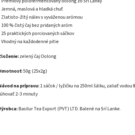
- Prémiový polofermentovaný oolong zo Srí Lanky
- Jemná, maslová a hladká chuť
- Zlatisto-žltý nálev s vyváženou arómou
- 100 % čistý čaj bez pridaných aróm
- 25 praktických porciovaných sáčkov
- Vhodný na každodenné pitie
Zloženie:
zelený čaj Oolong
Hmotnosť:
50g (25x2g)
Návod na prípravu:
1 sáčok / lyžičku na 250ml šálku, zaliať vodou 
lúhovať 2-3 minuty
Výrobca:
Basilur Tea Export (PVT) LTD. Balené na Srí Lanke.