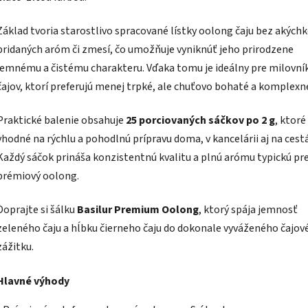
Základ tvoria starostlivo spracované lístky oolong čaju bez akých
pridaných aróm či zmesí, čo umožňuje vyniknúť jeho prirodzene
jemnému a čistému charakteru. Vďaka tomu je ideálny pre milovní
čajov, ktorí preferujú menej trpké, ale chuťovo bohaté a komplexné
Praktické balenie obsahuje
25 porciovaných sáčkov po 2 g
, ktoré
vhodné na rýchlu a pohodlnú prípravu doma, v kancelárii aj na cest
Každý sáčok prináša konzistentnú kvalitu a plnú arómu typickú pr
prémiový oolong.
Doprajte si šálku
Basilur Premium Oolong
, ktorý spája jemnosť
zeleného čaju a hĺbku čierneho čaju do dokonale vyváženého čajov
zážitku.
Hlavné výhody