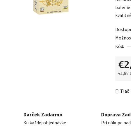
0,0
balenie
z
kvalitné
5
hviezdič
Dostup
Možnost
Kód:
€2
€1,88
Jednot
Tlač
Darček Zadarmo
Doprava Za
Ku každej objednávke
Pri nákupe nad