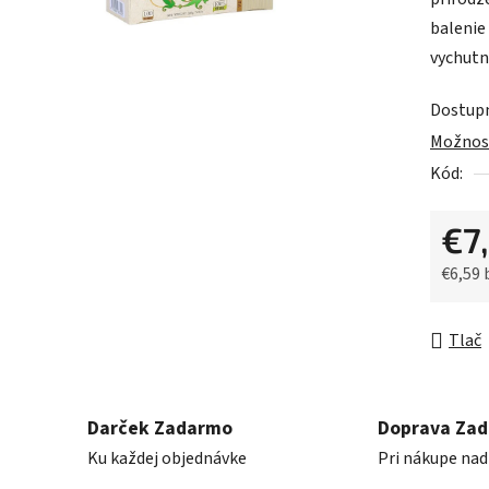
0,0
balenie
z
vychutn
5
hviezdič
Dostup
Možnost
Kód:
€7
€6,59
Jednot
Tlač
Darček Zadarmo
Doprava Za
Ku každej objednávke
Pri nákupe nad