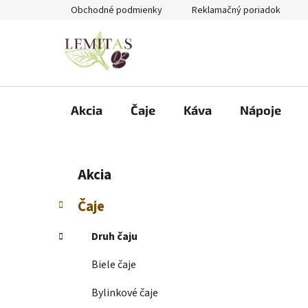
Prejsť
Obchodné podmienky
Reklamačný poriadok
na
obsah
Akcia
Čaje
Káva
Nápoje
B
K
Preskočiť
Akcia
a
kategórie
o
t
č
Čaje
e
n
g
ý
Druh čaju
ó
p
r
Biele čaje
i
a
e
n
Bylinkové čaje