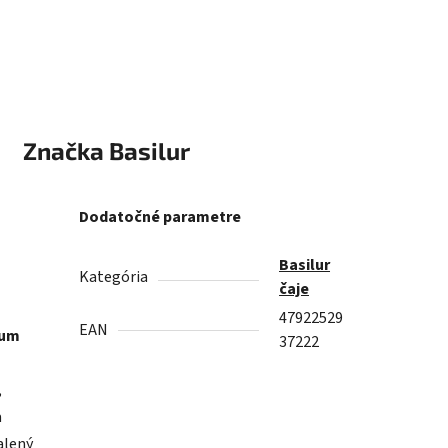
Značka
Basilur
Dodatočné parametre
Basilur
Kategória
čaje
47922529
EAN
ium
37222
,
a
alený