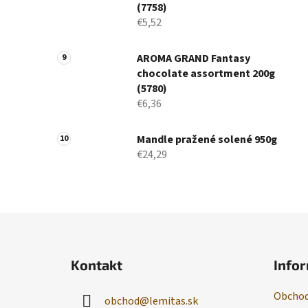
(7758)
€5,52
AROMA GRAND Fantasy
chocolate assortment 200g
(5780)
€6,36
Mandle pražené solené 950g
€24,29
Z
á
Kontakt
Infor
p
ä
Obchod
obchod
@
lemitas.sk
t