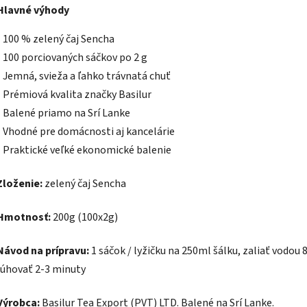
Hlavné výhody
- 100 % zelený čaj Sencha
- 100 porciovaných sáčkov po 2 g
- Jemná, svieža a ľahko trávnatá chuť
- Prémiová kvalita značky Basilur
- Balené priamo na Srí Lanke
- Vhodné pre domácnosti aj kancelárie
- Praktické veľké ekonomické balenie
Zloženie:
zelený čaj Sencha
Hmotnosť:
200g (100x2g)
Návod na prípravu:
1 sáčok / lyžičku na 250ml šálku, zaliať vodou 
lúhovať 2-3 minuty
Výrobca:
Basilur Tea Export (PVT) LTD. Balené na Srí Lanke.