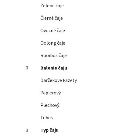
e
Zelené čaje
l
Čierné čaje
Ovocné čaje
Oolong čaje
Rooibos čaje
Balenie čaju
Darčekové kazety
Papierový
Plechový
Tubus
Typ čaju