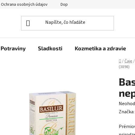
Ochrana osobných údajov
Doprava a platba
Veľkoobchod
Potraviny
Sladkosti
Kozmetika a zdravie
Domov
/
Čaje
/
(3898)
Bas
nep
Prieme
Neohod
hodnot
Značka
produk
Prémiov
je
prirodz