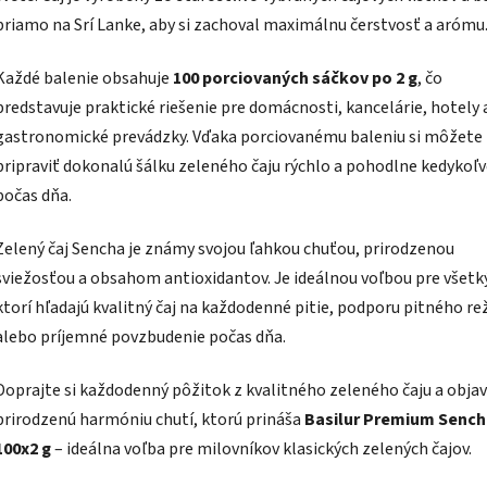
priamo na Srí Lanke, aby si zachoval maximálnu čerstvosť a arómu
Každé balenie obsahuje
100 porciovaných sáčkov po 2 g
, čo
predstavuje praktické riešenie pre domácnosti, kancelárie, hotely 
gastronomické prevádzky. Vďaka porciovanému baleniu si môžete
pripraviť dokonalú šálku zeleného čaju rýchlo a pohodlne kedykoľ
počas dňa.
Zelený čaj Sencha je známy svojou ľahkou chuťou, prirodzenou
sviežosťou a obsahom antioxidantov. Je ideálnou voľbou pre všetk
ktorí hľadajú kvalitný čaj na každodenné pitie, podporu pitného r
alebo príjemné povzbudenie počas dňa.
Doprajte si každodenný pôžitok z kvalitného zeleného čaju a obja
prirodzenú harmóniu chutí, ktorú prináša
Basilur Premium Sench
100x2 g
– ideálna voľba pre milovníkov klasických zelených čajov.