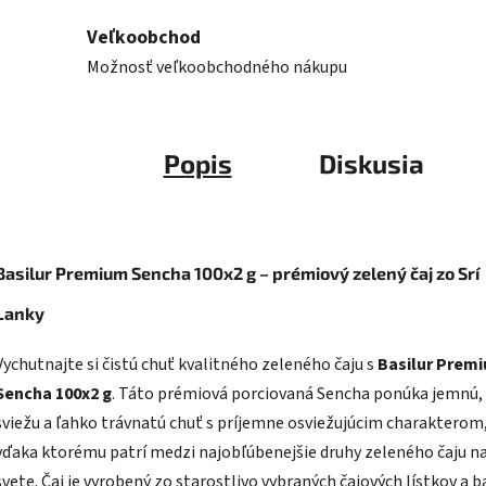
Veľkoobchod
Možnosť veľkoobchodného nákupu
Popis
Diskusia
Basilur Premium Sencha 100x2 g – prémiový zelený čaj zo Srí
Lanky
Vychutnajte si čistú chuť kvalitného zeleného čaju s
Basilur Prem
Sencha 100x2 g
. Táto prémiová porciovaná Sencha ponúka jemnú,
sviežu a ľahko trávnatú chuť s príjemne osviežujúcim charakterom
vďaka ktorému patrí medzi najobľúbenejšie druhy zeleného čaju n
svete. Čaj je vyrobený zo starostlivo vybraných čajových lístkov a b