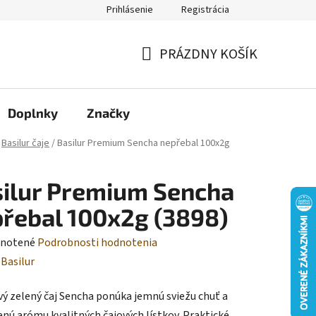
Prihlásenie
Registrácia
Moja objednávka
PRÁZDNY KOŠÍK
NÁKUPNÝ
KOŠÍK
Doplnky
Značky
Basilur čaje
/
Basilur Premium Sencha nepřebal 100x2g
ilur Premium Sencha
řebal 100x2g (3898)
rné
notené
Podrobnosti hodnotenia
enie
:
Basilur
tu
ý zelený čaj
Sencha
ponúka jemnú sviežu chuť a
enú arómu kvalitných čajových lístkov. Praktické