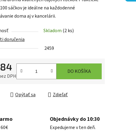
 100 sáčkov je ideálne na každodenné
ávanie doma aj v kancelárii.
iek.
nosť
Skladom
(2 ks)
i doručenia
2459
,84
DO KOŠÍKA
 bez DPH
ková cena:
Opýtať sa
Zdieľať
darmo
Objednávky do 10:30
 60€
Expedujeme v ten deň.