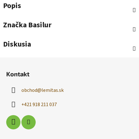
Popis
Značka
Basilur
Diskusia
Z
á
Kontakt
p
ä
obchod
@
lemitas.sk
t
i
+421 918 211 037
e