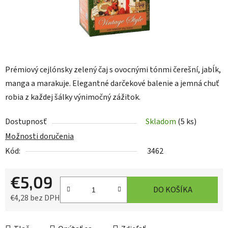
Prémiový cejlónsky zelený čaj s ovocnými tónmi čerešní, jabĺk,
manga a marakuje. Elegantné darčekové balenie a jemná chuť
robia z každej šálky výnimočný zážitok.
Dostupnosť
Skladom
(5 ks)
Možnosti doručenia
Kód:
3462
€5,09
DO KOŠÍKA
€4,28 bez DPH
Jednotková cena: