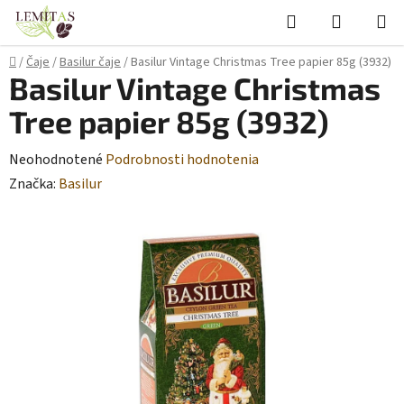
Prejsť
Hľadať
NÁKUP
na
KOŠÍK
obsah
Domov
/
Čaje
/
Basilur čaje
/
Basilur Vintage Christmas Tree papier 85g (3932)
Basilur Vintage Christmas
Tree papier 85g (3932)
Priemerné
Neohodnotené
Podrobnosti hodnotenia
hodnotenie
Značka:
Basilur
produktu
je
0,0
z
5
hviezdičiek.