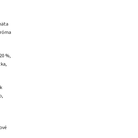
mäta
 aróma
 20 %,
tka,
k
o,
tové