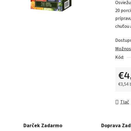
Osviežu
je
20 porc
0,0
príprav
z
chuťou 
5
hviezdič
Dostup
Možnost
Kód:
€4
€3,54
Jednot
Tlač
Darček Zadarmo
Doprava Za