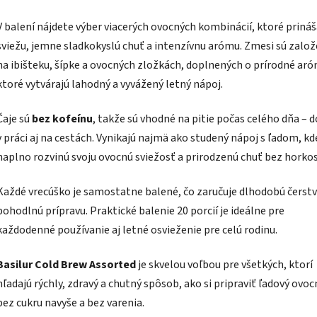
V balení nájdete výber viacerých ovocných kombinácií, ktoré prináš
sviežu, jemne sladkokyslú chuť a intenzívnu arómu. Zmesi sú zalo
na ibišteku, šípke a ovocných zložkách, doplnených o prírodné aró
ktoré vytvárajú lahodný a vyvážený letný nápoj.
Čaje sú
bez kofeínu
, takže sú vhodné na pitie počas celého dňa – 
v práci aj na cestách. Vynikajú najmä ako studený nápoj s ľadom, kd
naplno rozvinú svoju ovocnú sviežosť a prirodzenú chuť bez horkos
Každé vrecúško je samostatne balené, čo zaručuje dlhodobú čerstv
pohodlnú prípravu. Praktické balenie 20 porcií je ideálne pre
každodenné používanie aj letné osvieženie pre celú rodinu.
Basilur Cold Brew Assorted
je skvelou voľbou pre všetkých, ktorí
hľadajú rýchly, zdravý a chutný spôsob, ako si pripraviť ľadový ovoc
bez cukru navyše a bez varenia.