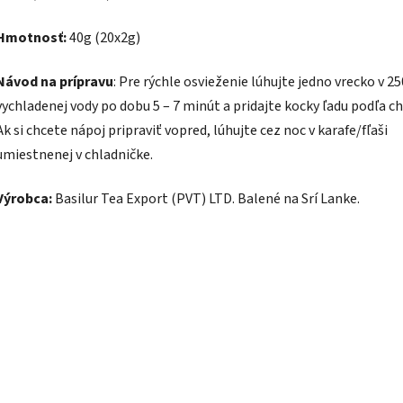
Hmotnosť:
40g (20x2g)
Návod na prípravu
: Pre rýchle osvieženie lúhujte jedno vrecko v 2
vychladenej vody po dobu 5 – 7 minút a pridajte kocky ľadu podľa ch
Ak si chcete nápoj pripraviť vopred, lúhujte cez noc v karafe/fľaši
umiestnenej v chladničke.
Výrobca:
Basilur Tea Export (PVT) LTD. Balené na Srí Lanke.