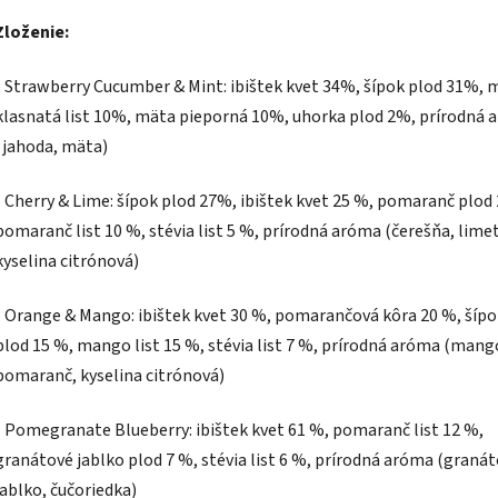
Zloženie:
- Strawberry Cucumber & Mint: ibištek kvet 34%, šípok plod 31%, 
klasnatá list 10%, mäta pieporná 10%, uhorka plod 2%, prírodná
(jahoda, mäta)
- Cherry & Lime: šípok plod 27%, ibištek kvet 25 %, pomaranč plod
pomaranč list 10 %, stévia list 5 %, prírodná aróma (čerešňa, lime
kyselina citrónová)
- Orange & Mango: ibištek kvet 30 %, pomarančová kôra 20 %, šípo
plod 15 %, mango list 15 %, stévia list 7 %, prírodná aróma (mang
pomaranč, kyselina citrónová)
- Pomegranate Blueberry: ibištek kvet 61 %, pomaranč list 12 %,
granátové jablko plod 7 %, stévia list 6 %, prírodná aróma (graná
jablko, čučoriedka)