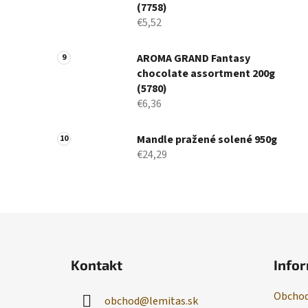
(7758)
€5,52
AROMA GRAND Fantasy
chocolate assortment 200g
(5780)
€6,36
Mandle pražené solené 950g
€24,29
Z
á
Kontakt
Infor
p
ä
Obchod
obchod
@
lemitas.sk
t