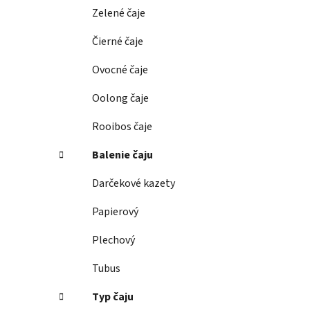
e
Zelené čaje
l
Čierné čaje
Ovocné čaje
Oolong čaje
Rooibos čaje
Balenie čaju
Darčekové kazety
Papierový
Plechový
Tubus
Typ čaju