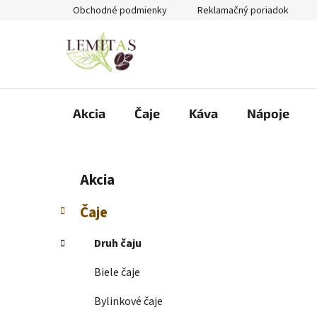
Prejsť
Obchodné podmienky
Reklamačný poriadok
na
obsah
Akcia
Čaje
Káva
Nápoje
B
K
Preskočiť
Akcia
a
kategórie
o
t
č
Čaje
e
n
g
ý
Druh čaju
ó
p
r
Biele čaje
i
a
e
n
Bylinkové čaje