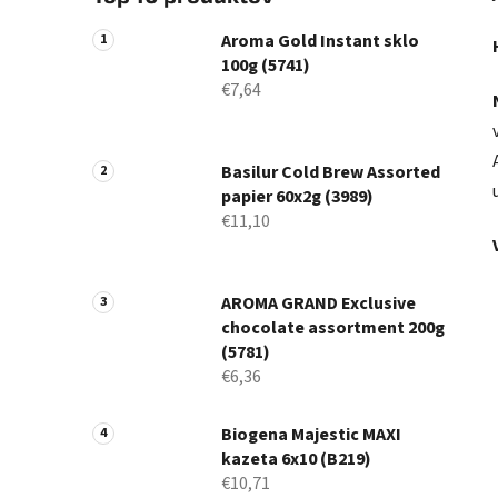
Aroma Gold Instant sklo
100g (5741)
€7,64
Basilur Cold Brew Assorted
papier 60x2g (3989)
€11,10
AROMA GRAND Exclusive
chocolate assortment 200g
(5781)
€6,36
Biogena Majestic MAXI
kazeta 6x10 (B219)
€10,71