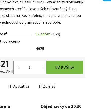
júca kolekcia Basilur Cold Brew Assorted obsahuje
iovaných vrecúšok ovocných čajov určených na
u za studena. Bez kofeínu, s intenzívnou ovocnou
a jednoduchou prípravou len vo vode.
iek.
nosť
Skladom
(1 ks)
i doručenia
4629
,21
DO KOŠÍKA
 bez DPH
ková cena:
Opýtať sa
Zdieľať
darmo
Objednávky do 10:30