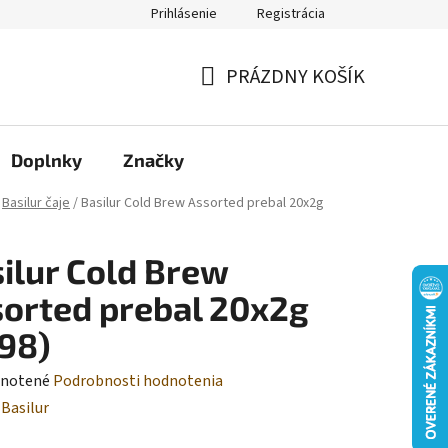
Prihlásenie
Registrácia
Moja objednávka
PRÁZDNY KOŠÍK
NÁKUPNÝ
KOŠÍK
Doplnky
Značky
Basilur čaje
/
Basilur Cold Brew Assorted prebal 20x2g
ilur Cold Brew
orted prebal 20x2g
98)
rné
notené
Podrobnosti hodnotenia
enie
:
Basilur
tu