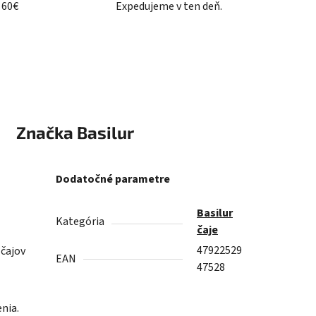
 60€
Expedujeme v ten deň.
Značka
Basilur
Dodatočné parametre
Basilur
Kategória
čaje
47922529
čajov
EAN
47528
nia.