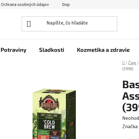
Ochrana osobných údajov
Doprava a platba
Veľkoobchod
Potraviny
Sladkosti
Kozmetika a zdravie
Domov
/
Čaje
/
(3998)
Bas
Ass
(39
Prieme
Neohod
hodnot
Značka
produk