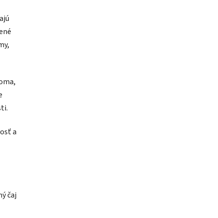
ajú
žené
my,
doma,
e
ti.
osť a
ný čaj