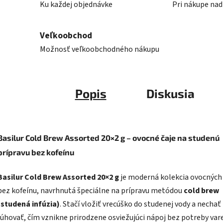
Ku každej objednávke
Pri nákupe nad
Veľkoobchod
Možnosť veľkoobchodného nákupu
Popis
Diskusia
Basilur Cold Brew Assorted 20×2 g – ovocné čaje na studenú
prípravu bez kofeínu
Basilur Cold Brew Assorted 20×2 g
je moderná kolekcia ovocných 
bez kofeínu, navrhnutá špeciálne na prípravu metódou
cold brew
(studená infúzia)
. Stačí vložiť vrecúško do studenej vody a nechať
lúhovať, čím vznikne prirodzene osviežujúci nápoj bez potreby vare