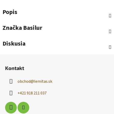
Popis
Značka
Basilur
Diskusia
Z
á
Kontakt
p
ä
obchod
@
lemitas.sk
t
i
+421 918 211 037
e