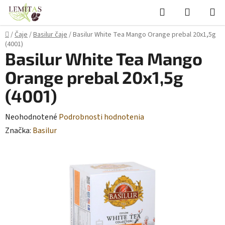
Prejsť
Hľadať
NÁKUP
na
KOŠÍK
obsah
Domov
/
Čaje
/
Basilur čaje
/
Basilur White Tea Mango Orange prebal 20x1,5g
(4001)
Basilur White Tea Mango
Orange prebal 20x1,5g
(4001)
Priemerné
Neohodnotené
Podrobnosti hodnotenia
hodnotenie
Značka:
Basilur
produktu
je
0,0
z
5
hviezdičiek.