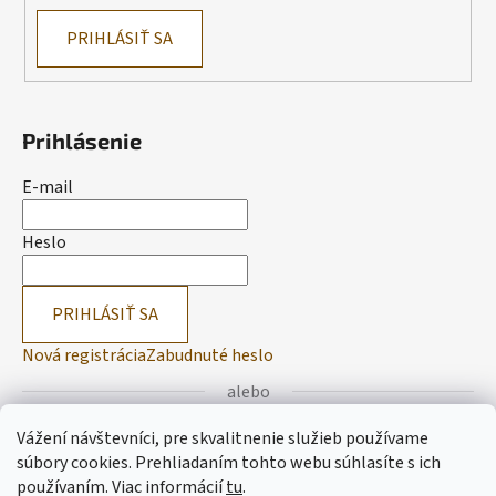
PRIHLÁSIŤ SA
Prihlásenie
E-mail
Heslo
PRIHLÁSIŤ SA
Nová registrácia
Zabudnuté heslo
alebo
Vážení návštevníci, pre skvalitnenie služieb používame
Prihlásiť sa cez Facebook
súbory cookies. Prehliadaním tohto webu súhlasíte s ich
používaním.
Viac informácií
tu
.
Prihlásiť sa cez Google