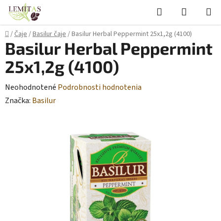
Prejsť
Hľadať
NÁKUP
na
KOŠÍK
obsah
Domov
/
Čaje
/
Basilur čaje
/
Basilur Herbal Peppermint 25x1,2g (4100)
Basilur Herbal Peppermint
25x1,2g (4100)
Priemerné
Neohodnotené
Podrobnosti hodnotenia
hodnotenie
Značka:
Basilur
produktu
je
0,0
z
5
hviezdičiek.