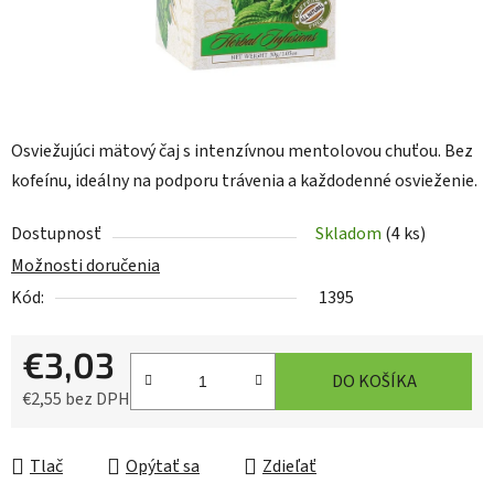
Osviežujúci mätový čaj s intenzívnou mentolovou chuťou. Bez
kofeínu, ideálny na podporu trávenia a každodenné osvieženie.
Dostupnosť
Skladom
(4 ks)
Možnosti doručenia
Kód:
1395
€3,03
DO KOŠÍKA
€2,55 bez DPH
Jednotková cena:
Tlač
Opýtať sa
Zdieľať