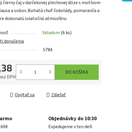
ý čierny čaj v darčekovej plechovej dóze s motívom
lausa a sobov. Bohatá chuť čokolády, pomaranča a
pre dokonalú sviatočnú atmosféru.
nosť
Skladom
(6 ks)
iek.
i doručenia
5784
,38
DO KOŠÍKA
 bez DPH
ková cena:
Opýtať sa
Zdieľať
darmo
Objednávky do 10:30
 60€
Expedujeme v ten deň.