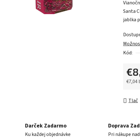
Vianočn
je
Santa C
0,0
jablka 
z
5
Dostup
hviezdič
Možnost
Kód:
€8
€7,04
Jednot
Tlač
Darček Zadarmo
Doprava Za
Ku každej objednávke
Pri nákupe nad