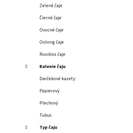
e
Zelené čaje
l
Čierné čaje
Ovocné čaje
Oolong čaje
Rooibos čaje
Balenie čaju
Darčekové kazety
Papierový
Plechový
Tubus
Typ čaju