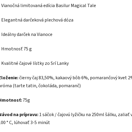
- Vianočná limitovaná edícia Basilur Magical Tale
- Elegantná darčeková plechová dóza
- Ideálny darček na Vianoce
- Hmotnosť 75 g
- Kvalitné čajové lístky zo Srí Lanky
Zloženie:
čierny čaj 83,50%, kakaový bôb 6%, pomarančový kvet 2
aróma (tarte tatin, čokoláda, pomaranč)
Hmotnosť:
75g
Návod na prípravu:
1 sáčok / čajovú lyžičku na 250ml šálku, zaliať
100 ° C, lúhovať 3-5 minút