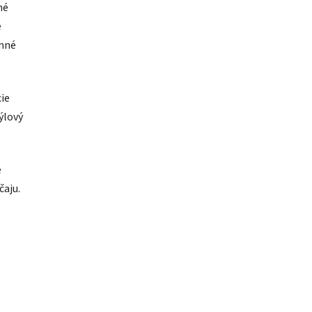
né
é
imné
ie
týlový
e
čaju.