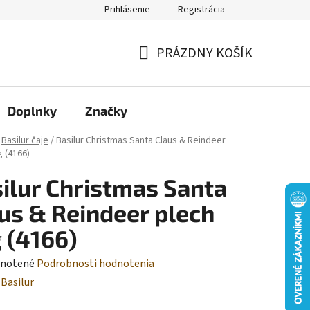
Prihlásenie
Registrácia
Moja objednávka
PRÁZDNY KOŠÍK
NÁKUPNÝ
KOŠÍK
Doplnky
Značky
Basilur čaje
/
Basilur Christmas Santa Claus & Reindeer
g (4166)
ilur Christmas Santa
us & Reindeer plech
 (4166)
rné
notené
Podrobnosti hodnotenia
enie
:
Basilur
tu