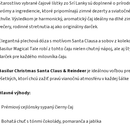
Starostlivo vybrané čajové lístky zo Srí Lanky sú doplnené o prírod
arómy a ingrediencie, ktoré pripomínajú zimné dezerty a sviatočn
chvíle. Výsledkom je harmonický, aromatický čaj ideálny na dlhé z
večery, rodinné stretnutia aj ako originálny darček.
Elegantná plechová dóza s motívom Santa Clausa a sobov z kolekc
Basilur Magical Tale robí z tohto čaju nielen chutný nápoj, ale aj š
darček pre každého milovníka čaju.
Basilur Christmas Santa Claus & Reindeer
je ideálnou voľbou pr
všetkých, ktorí chcú zažiť pravú vianočnú atmosféru v každej šálke 
Hlavné výhody:
- Prémiový cejlónsky sypaný čierny čaj
- Bohatá chuť s tónmi čokolády, pomaranča a jablka