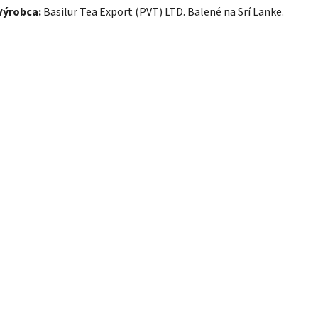
Výrobca:
Basilur Tea Export (PVT) LTD. Balené na Srí Lanke.