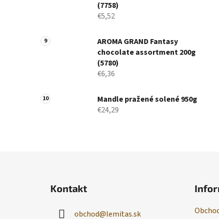
(7758)
€5,52
AROMA GRAND Fantasy
chocolate assortment 200g
(5780)
€6,36
Mandle pražené solené 950g
€24,29
Z
á
Kontakt
Infor
p
ä
Obchod
obchod
@
lemitas.sk
t