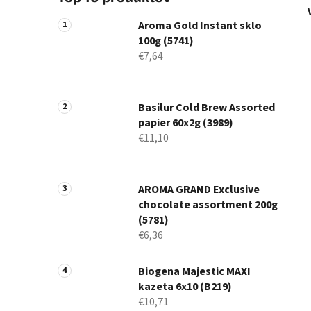
Aroma Gold Instant sklo
100g (5741)
€7,64
Basilur Cold Brew Assorted
papier 60x2g (3989)
€11,10
AROMA GRAND Exclusive
chocolate assortment 200g
(5781)
€6,36
Biogena Majestic MAXI
kazeta 6x10 (B219)
€10,71