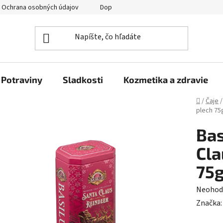
Ochrana osobných údajov
Doprava a platba
Veľkoobchod
Potraviny
Sladkosti
Kozmetika a zdravie
Domov
/
Čaje
/
plech 75
Bas
Cla
75g
Prieme
Neohod
hodnot
Značka
produk