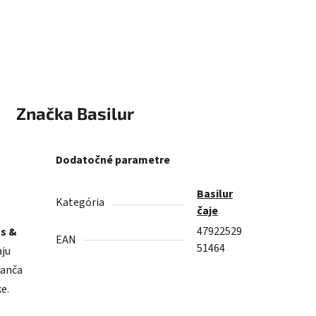
Značka
Basilur
Dodatočné parametre
Basilur
Kategória
čaje
47922529
us &
EAN
51464
aju
ranča
e.