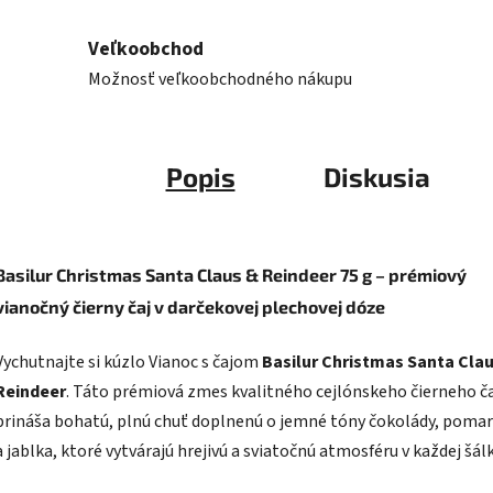
Veľkoobchod
Možnosť veľkoobchodného nákupu
Popis
Diskusia
Basilur Christmas Santa Claus & Reindeer 75 g – prémiový
vianočný čierny čaj v darčekovej plechovej dóze
Vychutnajte si kúzlo Vianoc s čajom
Basilur Christmas Santa Cla
Reindeer
. Táto prémiová zmes kvalitného cejlónskeho čierneho č
prináša bohatú, plnú chuť doplnenú o jemné tóny čokolády, poma
a jablka, ktoré vytvárajú hrejivú a sviatočnú atmosféru v každej šálk