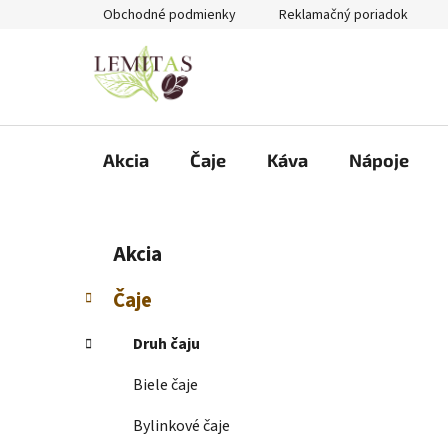
Prejsť
Obchodné podmienky
Reklamačný poriadok
na
obsah
Akcia
Čaje
Káva
Nápoje
B
K
Preskočiť
Akcia
a
kategórie
o
t
č
Čaje
e
n
g
ý
Druh čaju
ó
p
r
Biele čaje
i
a
e
n
Bylinkové čaje