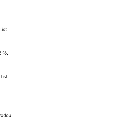
list
6 %,
list
 vodou