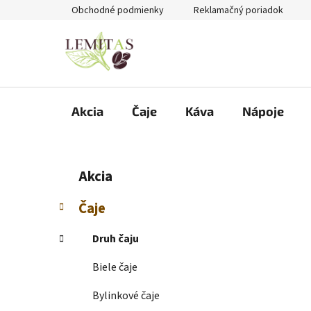
Prejsť
Obchodné podmienky
Reklamačný poriadok
na
obsah
Akcia
Čaje
Káva
Nápoje
B
K
Preskočiť
Akcia
a
kategórie
o
t
č
Čaje
e
n
g
ý
Druh čaju
ó
p
r
Biele čaje
i
a
e
n
Bylinkové čaje