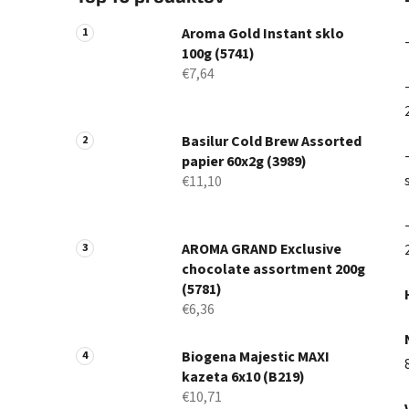
Aroma Gold Instant sklo
100g (5741)
€7,64
Basilur Cold Brew Assorted
papier 60x2g (3989)
€11,10
AROMA GRAND Exclusive
chocolate assortment 200g
(5781)
€6,36
Biogena Majestic MAXI
kazeta 6x10 (B219)
€10,71