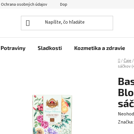
Ochrana osobných údajov
Doprava a platba
Veľkoobchod
Potraviny
Sladkosti
Kozmetika a zdravie
Domov
/
Čaje
/
sáčkov (
Bas
Blo
sáč
Prieme
Neohod
hodnot
Značka
produk