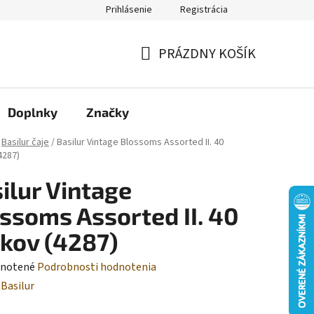
Prihlásenie
Registrácia
Moja objednávka
PRÁZDNY KOŠÍK
NÁKUPNÝ
KOŠÍK
Doplnky
Značky
Basilur čaje
/
Basilur Vintage Blossoms Assorted II. 40
4287)
ilur Vintage
ssoms Assorted II. 40
kov (4287)
rné
notené
Podrobnosti hodnotenia
enie
:
Basilur
tu