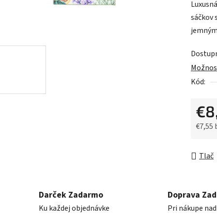
Luxusná
je
sáčkov 
0,0
jemnými
z
5
Dostup
hviezdič
Možnost
Kód:
€8
€7,55
Jednot
Tlač
Darček Zadarmo
Doprava Za
Ku každej objednávke
Pri nákupe nad