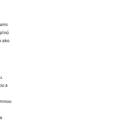
ami.
 plnú
o ako
u.
ou a
jemnou
a