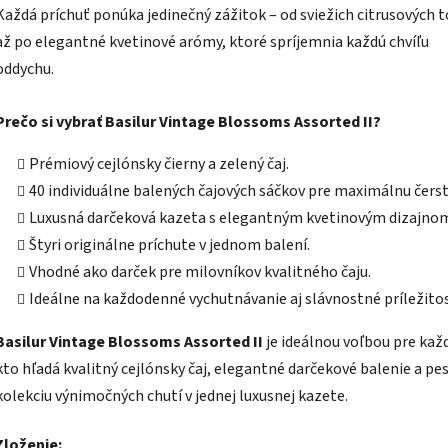
Každá príchuť ponúka jedinečný zážitok – od sviežich citrusových 
až po elegantné kvetinové arómy, ktoré spríjemnia každú chvíľu
oddychu.
Prečo si vybrať Basilur Vintage Blossoms Assorted II?
Prémiový cejlónsky čierny a zelený čaj.
40 individuálne balených čajových sáčkov pre maximálnu čerst
Luxusná darčeková kazeta s elegantným kvetinovým dizajno
Štyri originálne príchute v jednom balení.
Vhodné ako darček pre milovníkov kvalitného čaju.
Ideálne na každodenné vychutnávanie aj slávnostné príležitos
Basilur Vintage Blossoms Assorted II
je ideálnou voľbou pre kaž
kto hľadá kvalitný cejlónsky čaj, elegantné darčekové balenie a pe
kolekciu výnimočných chutí v jednej luxusnej kazete.
Zloženie: