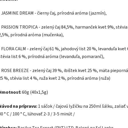
- JASMINE DREAM - čierny čaj, prírodná aróma (jazmín),
- PASSION TROPICA - zelený čaj 84,5%, harmanček kvet 9%, stévia 
2,5%, prírodná aróma (mučenka),
- FLORA CALM - zelený čaj 61 %, jahodový list 20 %, levanduľa kvet 
stévia list 6 %, prírodná aróma (levanduľa, pomaranč),
- ROSE BREEZE - zelený čaj 39 %, ibištek kvet 25 %, mäta pieporná 
25 %, stévia list 4 %, ruža kvet 2 %, prírodná aróma (ruža)
Hmotnosť:
60g (40x1,5g)
Návod na prípravu:
1 sáčok / čajovú lyžičku na 250ml šálku, zaliať
80 ° C / 100 ° C, lúhovať 2-3 / 3-5 minút /
Výrobca:
Basilur Tea Export (PVT) LTD. Balené na Srí Lanke.