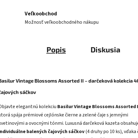
Veľkoobchod
Možnosť veľkoobchodného nákupu
Popis
Diskusia
Basilur Vintage Blossoms Assorted II – darčeková kolekcia 4
čajových sáčkov
Objavte elegantnú kolekciu
Basilur Vintage Blossoms Assorted I
ktorá spája prémiové cejlónske čierne a zelené čaje s jemnými
kvetinovými a ovocnými tónmi. Luxusná darčeková kazeta obsahu
individuálne balených čajových sáčkov
(4 druhy po 10 ks), vďak