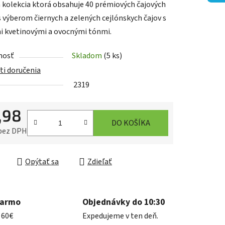
 kolekcia
ktorá
obsahuje 40 prémiových čajových
s výberom čiernych a zelených cejlónskych čajov s
 kvetinovými a ovocnými tónmi.
nosť
Skladom
(5 ks)
iek.
i doručenia
2319
,98
DO KOŠÍKA
 bez DPH
ková cena:
Opýtať sa
Zdieľať
darmo
Objednávky do 10:30
 60€
Expedujeme v ten deň.