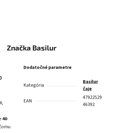
Značka
Basilur
Dodatočné parametre
0
Basilur
Kategória
čaje
47922529
EAN
I
,
46392
je
40
a čomu