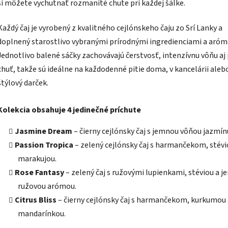
si môžete vychutnať rozmanité chute pri každej šálke.
Každý čaj je vyrobený z kvalitného cejlónskeho čaju zo Srí Lanky a
doplnený starostlivo vybranými prírodnými ingredienciami a aróm
Jednotlivo balené sáčky zachovávajú čerstvosť, intenzívnu vôňu aj
chuť, takže sú ideálne na každodenné pitie doma, v kancelárii aleb
štýlový darček.
Kolekcia obsahuje 4 jedinečné príchute
Jasmine Dream
– čierny cejlónsky čaj s jemnou vôňou jazmín
Passion Tropica
– zelený cejlónsky čaj s harmančekom, stévi
marakujou.
Rose Fantasy
– zelený čaj s ružovými lupienkami, stéviou a 
ružovou arómou.
Citrus Bliss
– čierny cejlónsky čaj s harmančekom, kurkumou 
mandarínkou.