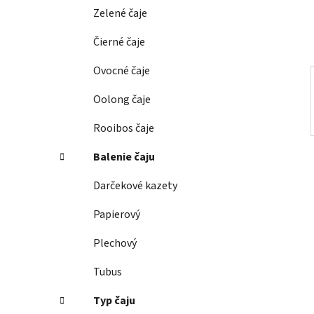
e
Zelené čaje
l
Čierné čaje
Ovocné čaje
Oolong čaje
Rooibos čaje
Balenie čaju
Darčekové kazety
Papierový
Plechový
Tubus
Typ čaju