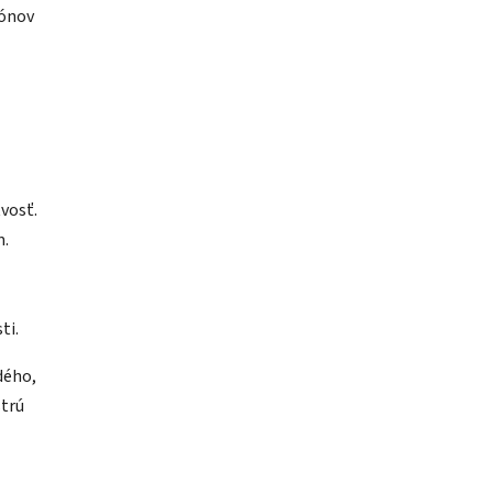
tónov
vosť.
m.
ti.
dého,
strú