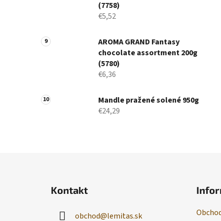
(7758)
€5,52
AROMA GRAND Fantasy
chocolate assortment 200g
(5780)
€6,36
Mandle pražené solené 950g
€24,29
Z
á
Kontakt
Infor
p
ä
Obchod
obchod
@
lemitas.sk
t