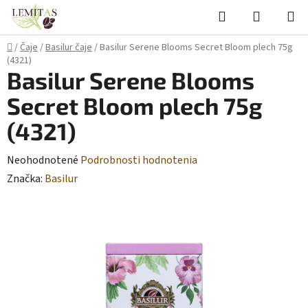
Prejsť
Hľadať
NÁKUP
na
KOŠÍK
obsah
Domov
/
Čaje
/
Basilur čaje
/
Basilur Serene Blooms Secret Bloom plech 75g
(4321)
Basilur Serene Blooms
Secret Bloom plech 75g
(4321)
Priemerné
Neohodnotené
Podrobnosti hodnotenia
hodnotenie
Značka:
Basilur
produktu
je
0,0
z
5
hviezdičiek.