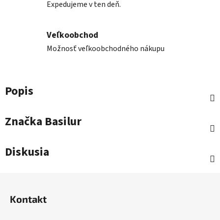
Expedujeme v ten deň.
Veľkoobchod
Možnosť veľkoobchodného nákupu
Popis
Značka
Basilur
Diskusia
Z
á
Kontakt
p
ä