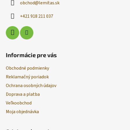
obchod
@
lemitas.sk
t
i
+421 918 211 037
e
Informácie pre vás
Obchodné podmienky
Reklamačný poriadok
Ochrana osobných údajov
Doprava a platba
Veľkoobchod
Moja objednávka