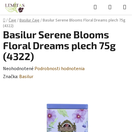
Prejsť
Hľadať
NÁKUP
na
KOŠÍK
obsah
Domov
/
Čaje
/
Basilur čaje
/
Basilur Serene Blooms Floral Dreams plech 75g
(4322)
Basilur Serene Blooms
Floral Dreams plech 75g
(4322)
Priemerné
Neohodnotené
Podrobnosti hodnotenia
hodnotenie
Značka:
Basilur
produktu
je
0,0
z
5
hviezdičiek.