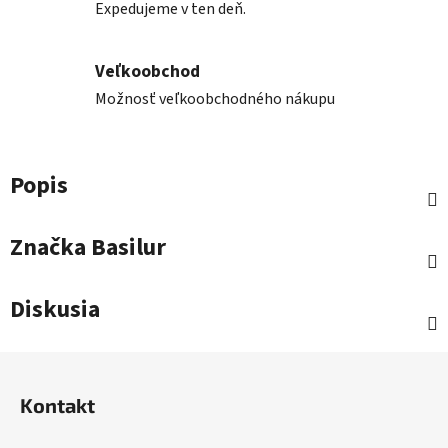
Expedujeme v ten deň.
Veľkoobchod
Možnosť veľkoobchodného nákupu
Popis
Značka
Basilur
Diskusia
Z
á
Kontakt
p
ä