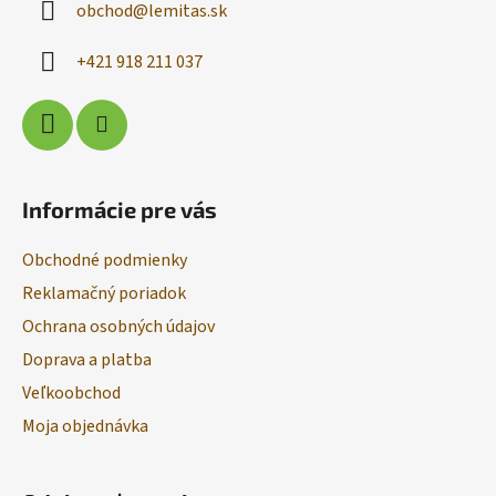
obchod
@
lemitas.sk
t
i
+421 918 211 037
e
Informácie pre vás
Obchodné podmienky
Reklamačný poriadok
Ochrana osobných údajov
Doprava a platba
Veľkoobchod
Moja objednávka