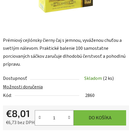
Prémiový cejlónsky čierny čaj s jemnou, vyváženou chuťou a
svetlým nálevom. Praktické balenie 100 samostatne
porciovaných sáčkov zaručuje dlhodobú čerstvosť a pohodlnú
prípravu.
Dostupnosť
Skladom
(2 ks)
Možnosti doručenia
Kód:
2860
€8,01
DO KOŠÍKA
€6,73 bez DPH
Jednotková cena: