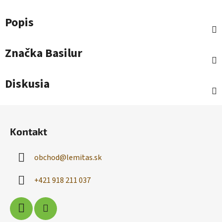
Popis
Značka
Basilur
Diskusia
Z
á
Kontakt
p
ä
obchod
@
lemitas.sk
t
i
+421 918 211 037
e