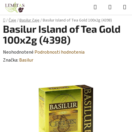
Prejsť
Hľadať
NÁKUP
na
KOŠÍK
obsah
Domov
/
Čaje
/
Basilur čaje
/
Basilur Island of Tea Gold 100x2g (4398)
Basilur Island of Tea Gold
100x2g (4398)
Priemerné
Neohodnotené
Podrobnosti hodnotenia
hodnotenie
Značka:
Basilur
produktu
je
0,0
z
5
hviezdičiek.