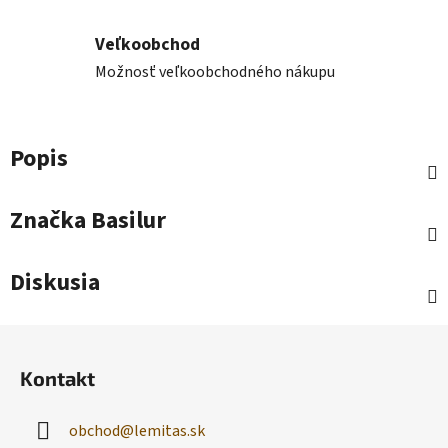
Veľkoobchod
Možnosť veľkoobchodného nákupu
Popis
Značka
Basilur
Diskusia
Z
á
Kontakt
p
ä
obchod
@
lemitas.sk
t