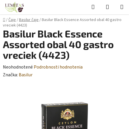
Prejsť
Hľadať
NÁKUP
na
KOŠÍK
obsah
Domov
/
Čaje
/
Basilur čaje
/
Basilur Black Essence Assorted obal 40 gastro
vreciek (4423)
Basilur Black Essence
Assorted obal 40 gastro
vreciek (4423)
Priemerné
Neohodnotené
Podrobnosti hodnotenia
hodnotenie
Značka:
Basilur
produktu
je
0,0
z
5
hviezdičiek.