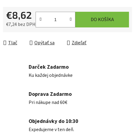
€8,62
DO KOŠÍKA
€7,24 bez DPH
Jednotková cena:
Tlač
Opýtať sa
Zdieľať
Darček Zadarmo
Ku každej objednávke
Doprava Zadarmo
Pri nákupe nad 60€
Objednávky do 10:30
Expedujeme v ten deň.