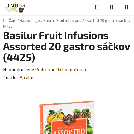
Prejsť
Hľadať
NÁKUP
na
KOŠÍK
obsah
Domov
/
Čaje
/
Basilur čaje
/
Basilur Fruit Infusions Assorted 20 gastro sáčkov
(4425)
Basilur Fruit Infusions
Assorted 20 gastro sáčkov
(4425)
Priemerné
Neohodnotené
Podrobnosti hodnotenia
hodnotenie
Značka:
Basilur
produktu
je
0,0
z
5
hviezdičiek.