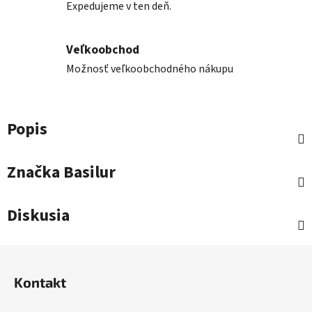
Expedujeme v ten deň.
Veľkoobchod
Možnosť veľkoobchodného nákupu
Popis
Značka
Basilur
Diskusia
Z
á
Kontakt
p
ä