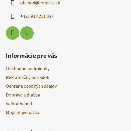
obchod
@
lemitas.sk
t
i
+421 918 211 037
e
Informácie pre vás
Obchodné podmienky
Reklamačný poriadok
Ochrana osobných údajov
Doprava a platba
Veľkoobchod
Moja objednávka