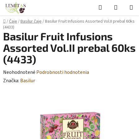
Prejsť
Hľadať
NÁKUP
na
KOŠÍK
obsah
Domov
/
Čaje
/
Basilur čaje
/
Basilur Fruit Infusions Assorted Vol.II prebal 60ks
(4433)
Basilur Fruit Infusions
Assorted Vol.II prebal 60ks
(4433)
Priemerné
Neohodnotené
Podrobnosti hodnotenia
hodnotenie
Značka:
Basilur
produktu
je
0,0
z
5
hviezdičiek.