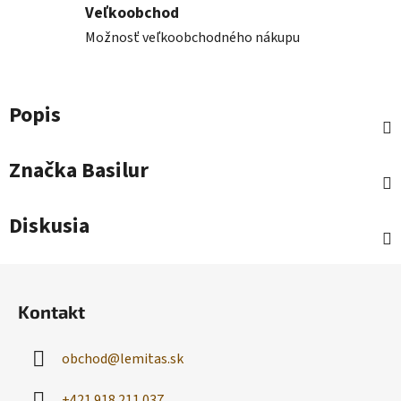
Veľkoobchod
Možnosť veľkoobchodného nákupu
Popis
Značka
Basilur
Diskusia
Z
á
Kontakt
p
ä
obchod
@
lemitas.sk
t
i
+421 918 211 037