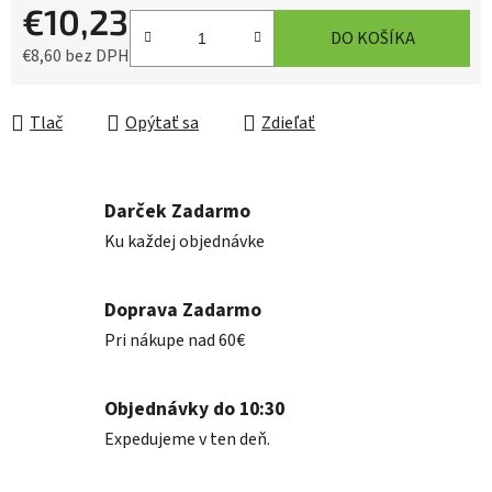
€10,23
DO KOŠÍKA
€8,60 bez DPH
Jednotková cena:
Tlač
Opýtať sa
Zdieľať
Darček Zadarmo
Ku každej objednávke
Doprava Zadarmo
Pri nákupe nad 60€
Objednávky do 10:30
Expedujeme v ten deň.