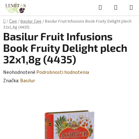
Prejsť
Hľadať
NÁKUP
na
KOŠÍK
obsah
Domov
/
Čaje
/
Basilur čaje
/
Basilur Fruit Infusions Book Fruity Delight plech
32x1,8g (4435)
Basilur Fruit Infusions
Book Fruity Delight plech
32x1,8g (4435)
Priemerné
Neohodnotené
Podrobnosti hodnotenia
hodnotenie
Značka:
Basilur
produktu
je
0,0
z
5
hviezdičiek.