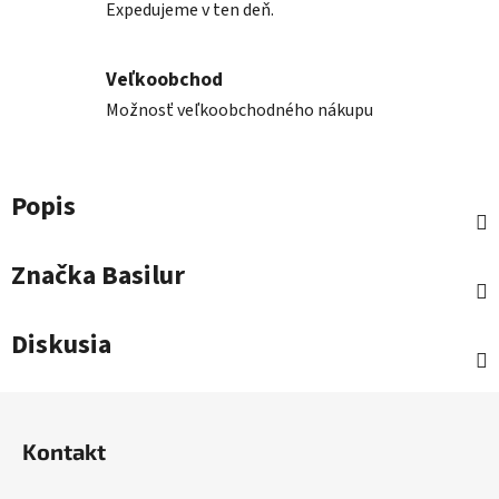
Expedujeme v ten deň.
Veľkoobchod
Možnosť veľkoobchodného nákupu
Popis
Značka
Basilur
Diskusia
Z
á
Kontakt
p
ä