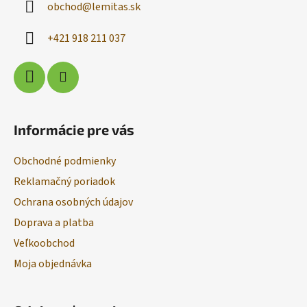
obchod
@
lemitas.sk
t
i
+421 918 211 037
e
Informácie pre vás
Obchodné podmienky
Reklamačný poriadok
Ochrana osobných údajov
Doprava a platba
Veľkoobchod
Moja objednávka