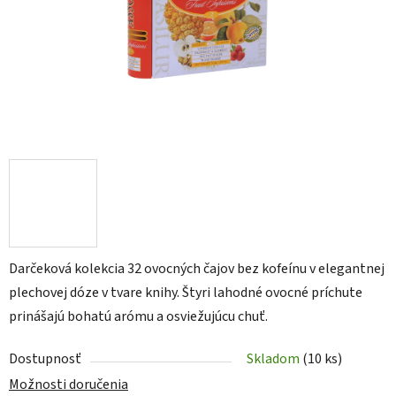
Darčeková kolekcia 32 ovocných čajov bez kofeínu v elegantnej
plechovej dóze v tvare knihy. Štyri lahodné ovocné príchute
prinášajú bohatú arómu a osviežujúcu chuť.
Dostupnosť
Skladom
(10 ks)
Možnosti doručenia