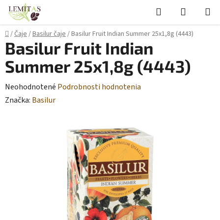
Prejsť
Hľadať
NÁKUP
na
KOŠÍK
obsah
Domov
/
Čaje
/
Basilur čaje
/
Basilur Fruit Indian Summer 25x1,8g (4443)
Basilur Fruit Indian
Summer 25x1,8g (4443)
Priemerné
Neohodnotené
Podrobnosti hodnotenia
hodnotenie
Značka:
Basilur
produktu
je
0,0
z
5
hviezdičiek.