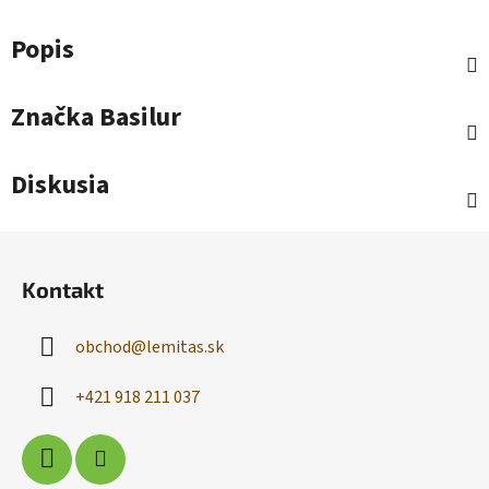
Popis
Značka
Basilur
Diskusia
Z
á
Kontakt
p
ä
obchod
@
lemitas.sk
t
i
+421 918 211 037
e