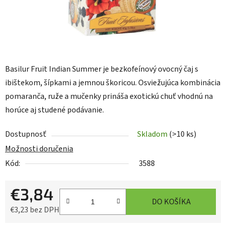
Basilur Fruit Indian Summer
je bezkofeínový ovocný čaj s
ibištekom, šípkami a jemnou škoricou. Osviežujúca kombinácia
pomaranča, ruže a mučenky prináša exotickú chuť vhodnú na
horúce aj studené podávanie.
Dostupnosť
Skladom
(>10 ks)
Možnosti doručenia
Kód:
3588
€3,84
DO KOŠÍKA
€3,23 bez DPH
Jednotková cena: