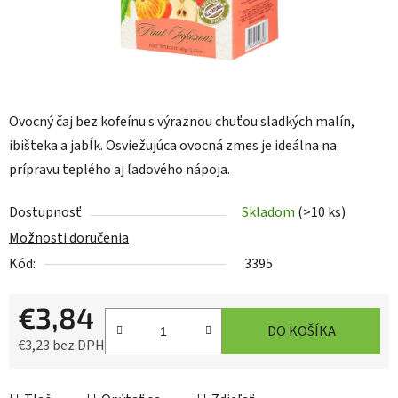
Ovocný čaj bez kofeínu s výraznou chuťou sladkých malín,
ibišteka a jabĺk. Osviežujúca ovocná zmes je ideálna na
prípravu teplého aj ľadového nápoja.
Dostupnosť
Skladom
(>10 ks)
Možnosti doručenia
Kód:
3395
€3,84
DO KOŠÍKA
€3,23 bez DPH
Jednotková cena: