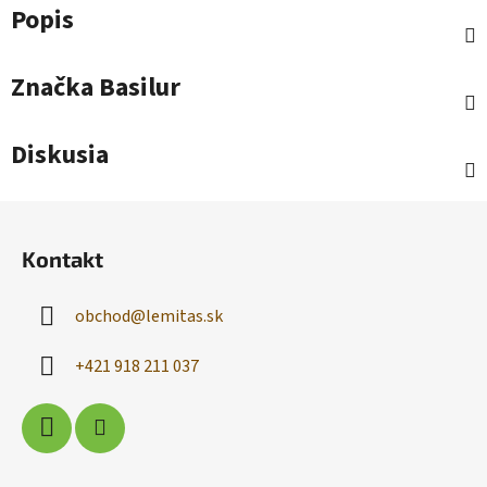
Popis
Značka
Basilur
Diskusia
Z
á
Kontakt
p
ä
obchod
@
lemitas.sk
t
i
+421 918 211 037
e