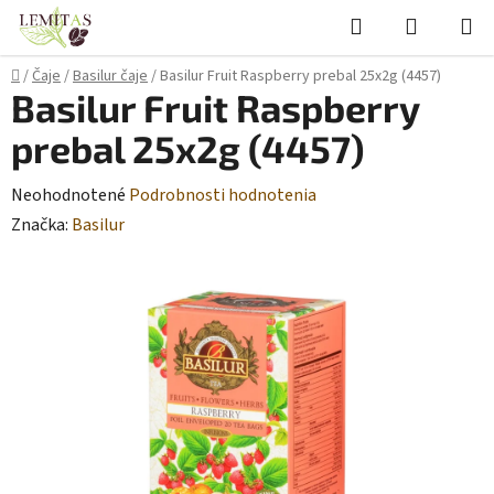
Prejsť
Hľadať
NÁKUP
na
KOŠÍK
obsah
Domov
/
Čaje
/
Basilur čaje
/
Basilur Fruit Raspberry prebal 25x2g (4457)
Basilur Fruit Raspberry
prebal 25x2g (4457)
Priemerné
Neohodnotené
Podrobnosti hodnotenia
hodnotenie
Značka:
Basilur
produktu
je
0,0
z
5
hviezdičiek.