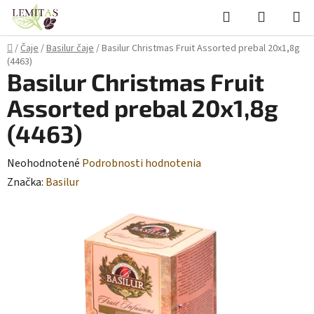
Prejsť
Hľadať
NÁKUP
na
KOŠÍK
obsah
Domov
/
Čaje
/
Basilur čaje
/
Basilur Christmas Fruit Assorted prebal 20x1,8g
(4463)
Basilur Christmas Fruit
Assorted prebal 20x1,8g
(4463)
Priemerné
Neohodnotené
Podrobnosti hodnotenia
hodnotenie
Značka:
Basilur
produktu
je
0,0
z
5
hviezdičiek.