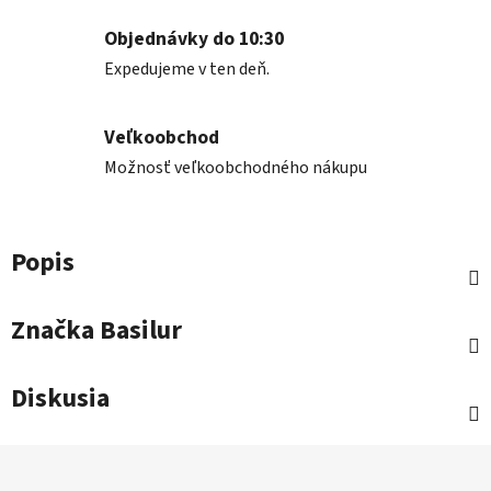
Objednávky do 10:30
Expedujeme v ten deň.
Veľkoobchod
Možnosť veľkoobchodného nákupu
Popis
Značka
Basilur
Diskusia
Z
á