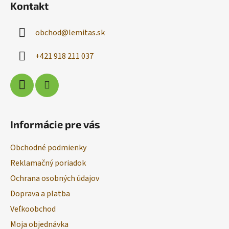
Kontakt
p
ä
obchod
@
lemitas.sk
t
i
+421 918 211 037
e
Informácie pre vás
Obchodné podmienky
Reklamačný poriadok
Ochrana osobných údajov
Doprava a platba
Veľkoobchod
Moja objednávka