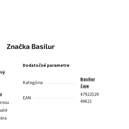
Značka
Basilur
Dodatočné parametre
cný
Basilur
Kategória
čaje
47922529
d
EAN
49621
aznou
naté
vára