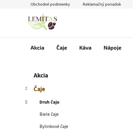
Prejsť
Obchodné podmienky
Reklamačný poriadok
na
obsah
Akcia
Čaje
Káva
Nápoje
B
K
Preskočiť
Akcia
a
kategórie
o
t
č
Čaje
e
n
g
ý
Druh čaju
ó
p
r
Biele čaje
i
a
e
n
Bylinkové čaje