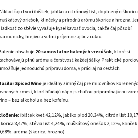
Základ čaju tvorí ibištek, jablko a citrónový list, doplnený o škoricu
muškátový oriešok, klinčeky a prírodnú arómu škorice a hrozna. J
sladkosť zo stévie vyvažuje kyselkavosť ovocia, takže čaj pôsobí
harmonicky, hrejivo a veľmi príjemne aj bez cukru.
Balenie obsahuje
20 samostatne balených vrecúšok
, ktoré si
zachovávajú plnú arómu a čerstvosť každej šálky. Praktické porcio
umožňuje jednoduchú prípravu doma, v práci aj na cestách.
Basilur Spiced Wine
je ideálny zimný čaj pre milovníkov korenený
ovocných zmesí, ktorí hľadajú nápoj s chuťou pripomínajúcou vare
víno – bez alkoholu a bez kofeínu.
Zloženie:
ibištek kvet 42,12%, jablko plod 20,34%, citrón list 10,1
škorica 8,47%, stévia list 4,24%, muškátový oriešok 2,12%, klinček
0,68%, aróma (škorica, hrozno)