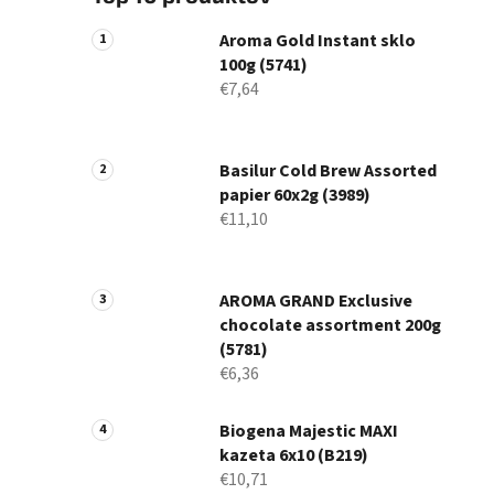
Aroma Gold Instant sklo
100g (5741)
€7,64
Basilur Cold Brew Assorted
papier 60x2g (3989)
€11,10
AROMA GRAND Exclusive
chocolate assortment 200g
(5781)
€6,36
Biogena Majestic MAXI
kazeta 6x10 (B219)
€10,71