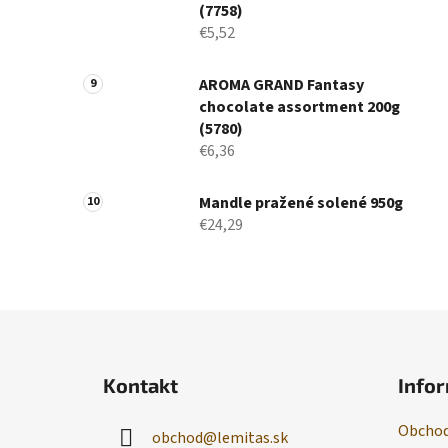
(7758)
€5,52
AROMA GRAND Fantasy
chocolate assortment 200g
(5780)
€6,36
Mandle pražené solené 950g
€24,29
Z
á
Kontakt
Infor
p
ä
Obchod
obchod
@
lemitas.sk
t