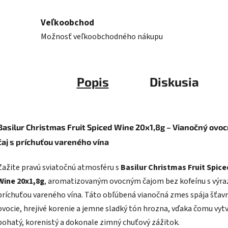
Veľkoobchod
Možnosť veľkoobchodného nákupu
Popis
Diskusia
Basilur Christmas Fruit Spiced Wine 20x1,8g – Vianočný ovo
čaj s príchuťou vareného vína
Zažite pravú sviatočnú atmosféru s
Basilur Christmas Fruit Spice
Wine 20x1,8g
, aromatizovaným ovocným čajom bez kofeínu s výr
príchuťou vareného vína. Táto obľúbená vianočná zmes spája šťav
ovocie, hrejivé korenie a jemne sladký tón hrozna, vďaka čomu vyt
bohatý, korenistý a dokonale zimný chuťový zážitok.