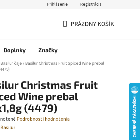
Prihlásenie
Registrácia
Moja objednávka
PRÁZDNY KOŠÍK
NÁKUPNÝ
KOŠÍK
Doplnky
Značky
Basilur čaje
/
Basilur Christmas Fruit Spiced Wine prebal
(4479)
ilur Christmas Fruit
ced Wine prebal
1,8g (4479)
rné
notené
Podrobnosti hodnotenia
enie
:
Basilur
tu