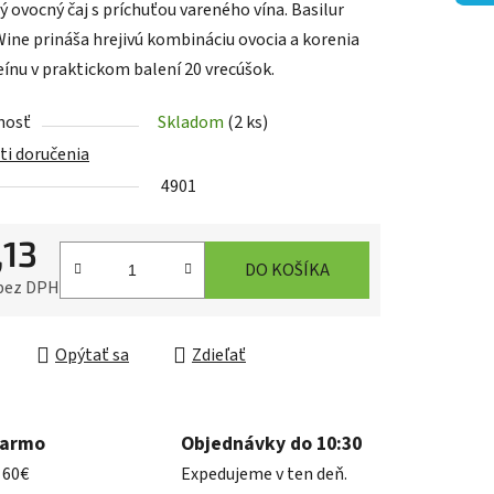
ý ovocný čaj s príchuťou vareného vína. Basilur
Wine prináša hrejivú kombináciu ovocia a korenia
eínu v praktickom balení 20 vrecúšok.
nosť
Skladom
(2 ks)
iek.
i doručenia
4901
,13
DO KOŠÍKA
 bez DPH
ková cena:
Opýtať sa
Zdieľať
darmo
Objednávky do 10:30
 60€
Expedujeme v ten deň.