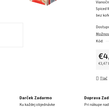
Vianočn
je
Spiced 
0,0
bez kof
z
5
Dostup
hviezdič
Možnost
Kód:
€4
€3,47
Jednot
Tlač
Darček Zadarmo
Doprava Za
Ku každej objednávke
Pri nákupe nad