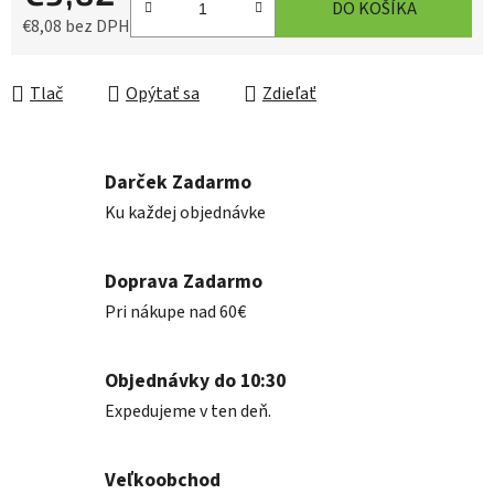
DO KOŠÍKA
€8,08 bez DPH
Jednotková cena:
Tlač
Opýtať sa
Zdieľať
Darček Zadarmo
Ku každej objednávke
Doprava Zadarmo
Pri nákupe nad 60€
Objednávky do 10:30
Expedujeme v ten deň.
Veľkoobchod