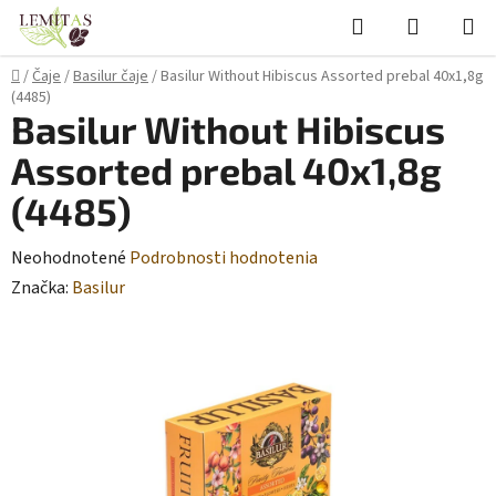
Prejsť
Hľadať
NÁKUP
na
KOŠÍK
obsah
Domov
/
Čaje
/
Basilur čaje
/
Basilur Without Hibiscus Assorted prebal 40x1,8g
(4485)
Basilur Without Hibiscus
Assorted prebal 40x1,8g
(4485)
Priemerné
Neohodnotené
Podrobnosti hodnotenia
hodnotenie
Značka:
Basilur
produktu
je
0,0
z
5
hviezdičiek.