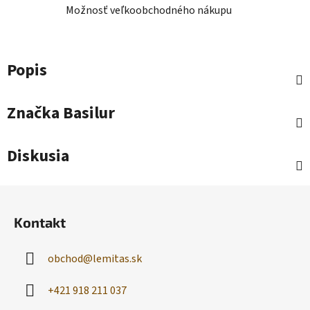
Možnosť veľkoobchodného nákupu
Popis
Značka
Basilur
Diskusia
Z
á
Kontakt
p
ä
obchod
@
lemitas.sk
t
i
+421 918 211 037
e