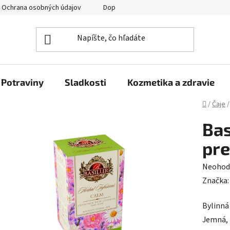
Ochrana osobných údajov
Doprava a platba
Veľkoobchod
Potraviny
Sladkosti
Kozmetika a zdravie
Domov
/
Čaje
/
Bas
pre
Prieme
Neohod
hodnot
Značka
produk
Bylinná
je
Jemná, 
0,0