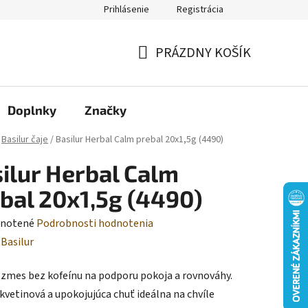
Prihlásenie
Registrácia
Moja objednávka
PRÁZDNY KOŠÍK
NÁKUPNÝ
KOŠÍK
Doplnky
Značky
Basilur čaje
/
Basilur Herbal Calm prebal 20x1,5g (4490)
ilur Herbal Calm
bal 20x1,5g (4490)
rné
notené
Podrobnosti hodnotenia
enie
:
Basilur
tu
 zmes bez kofeínu na podporu pokoja a rovnováhy.
kvetinová a upokojujúca chuť ideálna na chvíle