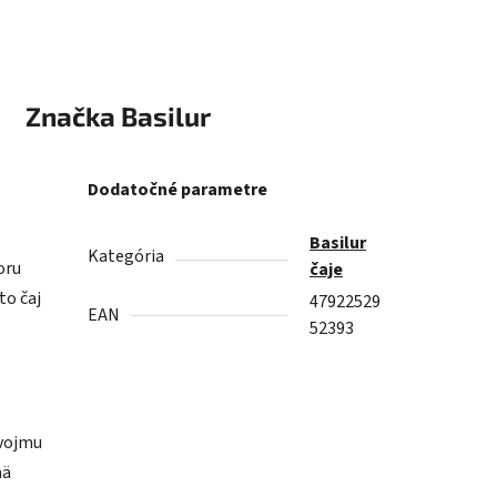
Značka
Basilur
Dodatočné parametre
Basilur
Kategória
oru
čaje
to čaj
47922529
EAN
52393
svojmu
mä