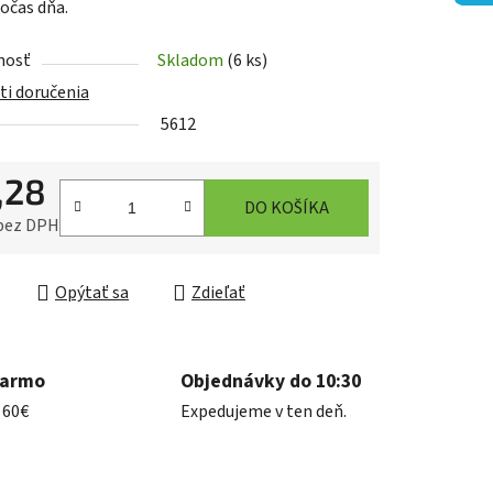
počas dňa.
nosť
Skladom
(6 ks)
iek.
i doručenia
5612
,28
DO KOŠÍKA
 bez DPH
ková cena:
Opýtať sa
Zdieľať
darmo
Objednávky do 10:30
 60€
Expedujeme v ten deň.