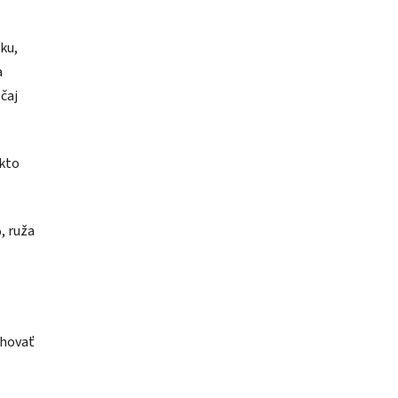
ku,
a
čaj
 kto
, ruža
úhovať