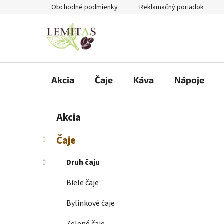
Prejsť
Obchodné podmienky
Reklamačný poriadok
na
obsah
Akcia
Čaje
Káva
Nápoje
B
K
Preskočiť
Akcia
a
kategórie
o
t
č
Čaje
e
n
g
ý
Druh čaju
ó
p
r
Biele čaje
i
a
e
n
Bylinkové čaje
e