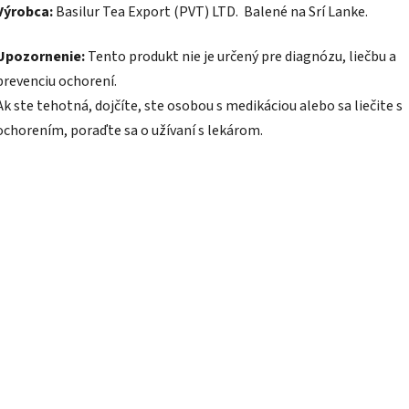
Výrobca:
Basilur Tea Export (PVT) LTD. Balené na Srí Lanke.
Upozornenie:
Tento produkt nie je určený pre diagnózu, liečbu a
prevenciu ochorení.
Ak ste tehotná, dojčíte, ste osobou s medikáciou alebo sa liečite s
ochorením, poraďte sa o užívaní s lekárom.