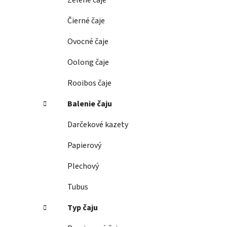
Zelené čaje
l
Čierné čaje
Ovocné čaje
Oolong čaje
Rooibos čaje
Balenie čaju
Darčekové kazety
Papierový
Plechový
Tubus
Typ čaju