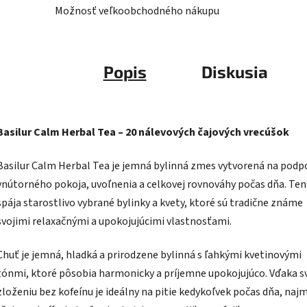
Možnosť veľkoobchodného nákupu
Popis
Diskusia
Basilur Calm Herbal Tea – 20 nálevových čajových vrecúšok
Basilur Calm Herbal Tea je jemná bylinná zmes vytvorená na podp
vnútorného pokoja, uvoľnenia a celkovej rovnováhy počas dňa. Ten
spája starostlivo vybrané bylinky a kvety, ktoré sú tradične známe
svojimi relaxačnými a upokojujúcimi vlastnosťami.
Chuť je jemná, hladká a prirodzene bylinná s ľahkými kvetinovými
tónmi, ktoré pôsobia harmonicky a príjemne upokojujúco. Vďaka 
zloženiu bez kofeínu je ideálny na pitie kedykoľvek počas dňa, naj