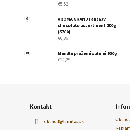
€5,52
AROMA GRAND Fantasy
chocolate assortment 200g
(5780)
€6,36
Mandle pražené solené 950g
€24,29
Z
á
Kontakt
Infor
p
ä
Obchod
obchod
@
lemitas.sk
t
Reklam