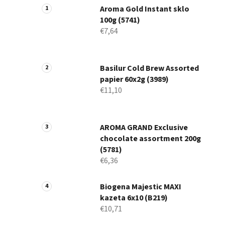
Aroma Gold Instant sklo
100g (5741)
€7,64
Basilur Cold Brew Assorted
papier 60x2g (3989)
€11,10
AROMA GRAND Exclusive
chocolate assortment 200g
(5781)
€6,36
Biogena Majestic MAXI
kazeta 6x10 (B219)
€10,71