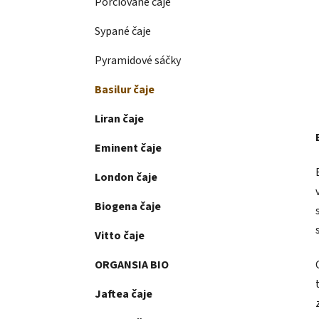
Porciované čaje
Sypané čaje
Pyramidové sáčky
Basilur čaje
Liran čaje
Eminent čaje
London čaje
Biogena čaje
Vitto čaje
ORGANSIA BIO
Jaftea čaje