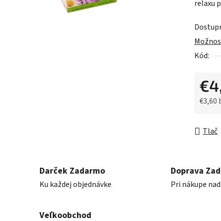
relaxu 
z
5
Dostup
hviezdič
Možnost
Kód:
€4
€3,60
Jednot
Tlač
Darček Zadarmo
Doprava Za
Ku každej objednávke
Pri nákupe nad
Veľkoobchod