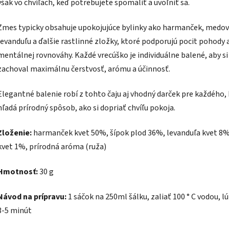
však vo chvíľach, keď potrebujete spomaliť a uvoľniť sa.
Zmes typicky obsahuje upokojujúce bylinky ako harmanček, medov
levanduľu a ďalšie rastlinné zložky, ktoré podporujú pocit pohody 
mentálnej rovnováhy. Každé vrecúško je individuálne balené, aby si 
zachoval maximálnu čerstvosť, arómu a účinnosť.
Elegantné balenie robí z tohto čaju aj vhodný darček pre každého,
hľadá prírodný spôsob, ako si dopriať chvíľu pokoja.
Zloženie:
harmanček kvet 50%, šípok plod 36%, levanduľa kvet 8%
kvet 1%, prírodná aróma (ruža)
Hmotnosť:
30 g
Návod na prípravu:
1 sáčok na 250ml šálku, zaliať 100 ° C vodou, l
3-5 minút