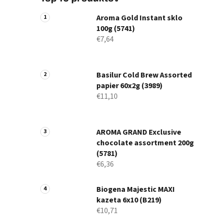
Aroma Gold Instant sklo
100g (5741)
€7,64
Basilur Cold Brew Assorted
papier 60x2g (3989)
€11,10
AROMA GRAND Exclusive
chocolate assortment 200g
(5781)
€6,36
Biogena Majestic MAXI
kazeta 6x10 (B219)
€10,71