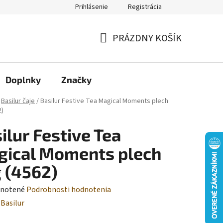
Prihlásenie
Registrácia
Moja objednávka
PRÁZDNY KOŠÍK
NÁKUPNÝ
KOŠÍK
Doplnky
Značky
Basilur čaje
/
Basilur Festive Tea Magical Moments plech
2)
ilur Festive Tea
ical Moments plech
 (4562)
rné
notené
Podrobnosti hodnotenia
enie
:
Basilur
tu