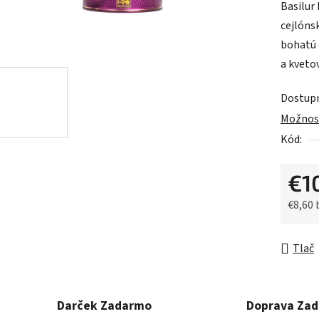
Basilur
je
cejlónsk
0,0
bohatú 
z
a kveto
5
hviezdič
Dostup
Možnost
Kód:
€1
€8,60
Jednot
Tlač
Darček Zadarmo
Doprava Za