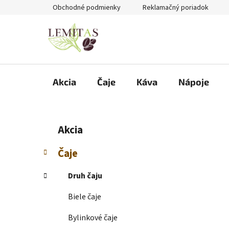
Prejsť
Obchodné podmienky
Reklamačný poriadok
na
obsah
Akcia
Čaje
Káva
Nápoje
B
K
Preskočiť
Akcia
a
kategórie
o
t
č
Čaje
e
n
g
ý
Druh čaju
ó
p
r
Biele čaje
i
a
e
n
Bylinkové čaje