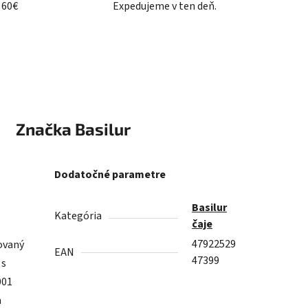
 60€
Expedujeme v ten deň.
Značka
Basilur
Dodatočné parametre
Basilur
Kategória
čaje
47922529
ovaný
EAN
47399
 s
001
a