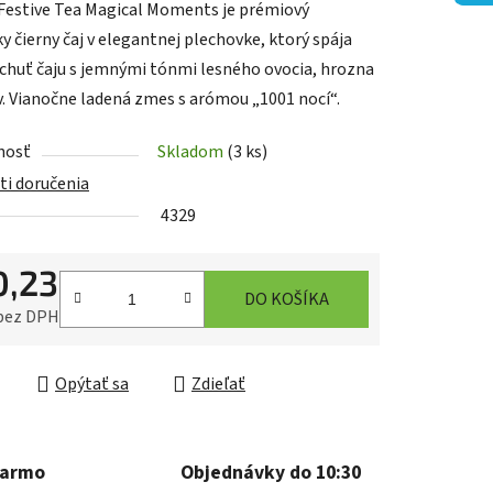
 Festive Tea Magical Moments je prémiový
y čierny čaj v elegantnej plechovke, ktorý spája
chuť čaju s jemnými tónmi lesného ovocia, hrozna
v. Vianočne ladená zmes s arómou „1001 nocí“.
iek.
nosť
Skladom
(3 ks)
i doručenia
4329
0,23
DO KOŠÍKA
 bez DPH
ková cena:
Opýtať sa
Zdieľať
darmo
Objednávky do 10:30