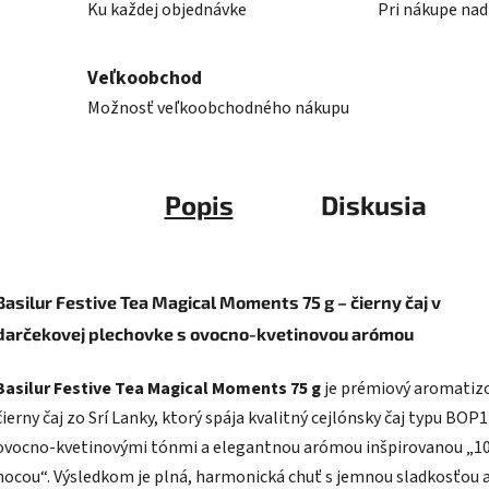
Ku každej objednávke
Pri nákupe nad
Veľkoobchod
Možnosť veľkoobchodného nákupu
Popis
Diskusia
Basilur Festive Tea Magical Moments 75 g – čierny čaj v
darčekovej plechovke s ovocno-kvetinovou arómou
Basilur Festive Tea Magical Moments 75 g
je prémiový aromatiz
čierny čaj zo Srí Lanky, ktorý spája kvalitný cejlónsky čaj typu BOP1
ovocno-kvetinovými tónmi a elegantnou arómou inšpirovanou „1
nocou“. Výsledkom je plná, harmonická chuť s jemnou sladkosťou 