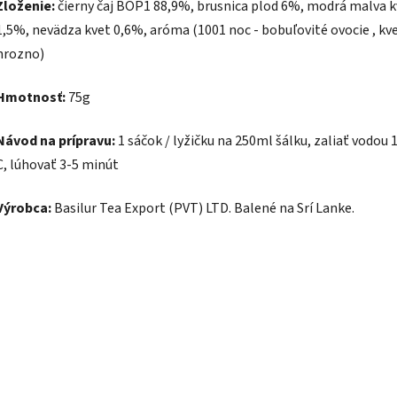
Zloženie:
čierny čaj BOP1 88,9%, brusnica plod 6%, modrá malva k
1,5%, nevädza kvet 0,6%, aróma (1001 noc - bobuľovité ovocie , kve
hrozno)
Hmotnosť:
75g
Návod na prípravu:
1 sáčok / lyžičku na 250ml šálku, zaliať vodou 1
C, lúhovať 3-5 minút
Výrobca:
Basilur Tea Export (PVT) LTD. Balené na Srí Lanke.