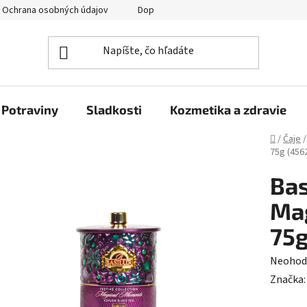
Ochrana osobných údajov
Doprava a platba
Veľkoobchod
Potraviny
Sladkosti
Kozmetika a zdravie
Domov
/
Čaje
/
75g (456
Bas
Mag
75g
Prieme
Neohod
hodnot
Značka
produk