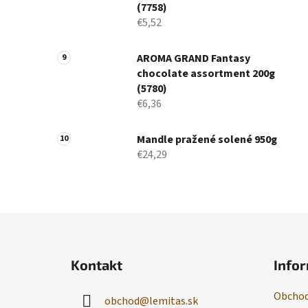
(7758)
€5,52
AROMA GRAND Fantasy
chocolate assortment 200g
(5780)
€6,36
Mandle pražené solené 950g
€24,29
Z
á
Kontakt
Infor
p
ä
Obchod
obchod
@
lemitas.sk
t