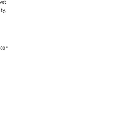
vet
ty,
00 °