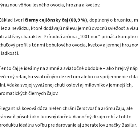
výraznou vôňou lesného ovocia, hrozna a kvetov.
Základ tvorí
čierny cejlónsky čaj (88,9 %)
, doplnený o brusnicu, 
slez a nevädzu, ktoré dodávajú nálevu jemnú ovocnú sviežosť a viz
atraktívny charakter. Prírodná aróma „1001 noc“ prináša komplex
chuťový profil s tónmi bobuľového ovocia, kvetov a jemnej hrozno
sladkosti.
Tento čaj je ideálny na zimné a sviatočné obdobie – ako hrejivý náp
večerný relax, ku sviatočným dezertom alebo na spríjemnenie chl
dní. Vďaka svojej vyváženej chuti osloví aj milovníkov jemnejších,
aromatických čiernych čajov.
Elegantná kovová dóza nielen chráni čerstvosť a arómu čaju, ale
zároveň pôsobí ako luxusný darček. Vianočný dizajn robí z tohto
produktu ideálnu voľbu pre darovanie aj zberateľov značky Basilur.