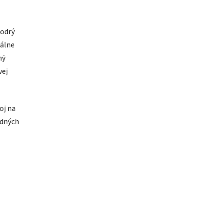
modrý
uálne
ný
vej
oj na
adných