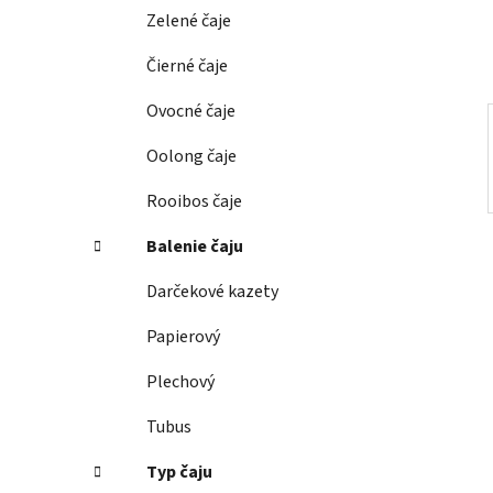
e
Zelené čaje
l
Čierné čaje
Ovocné čaje
Oolong čaje
Rooibos čaje
Balenie čaju
Darčekové kazety
Papierový
Plechový
Tubus
Typ čaju