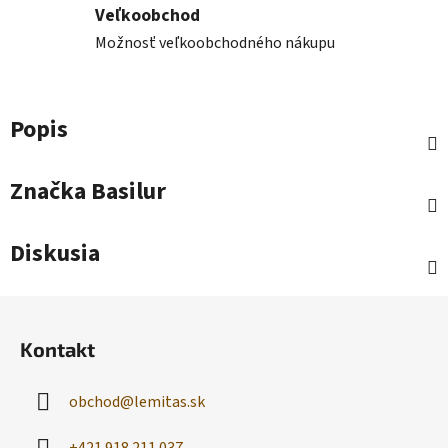
Veľkoobchod
Možnosť veľkoobchodného nákupu
Popis
Značka
Basilur
Diskusia
Z
á
Kontakt
p
ä
obchod
@
lemitas.sk
t
i
+421 918 211 037