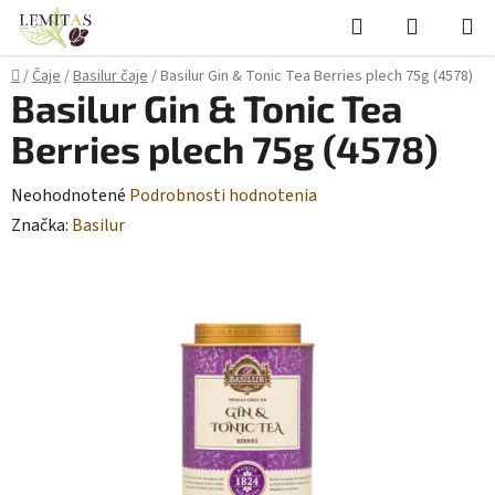
Prejsť
Hľadať
NÁKUP
na
KOŠÍK
obsah
Domov
/
Čaje
/
Basilur čaje
/
Basilur Gin & Tonic Tea Berries plech 75g (4578)
Basilur Gin & Tonic Tea
Berries plech 75g (4578)
Priemerné
Neohodnotené
Podrobnosti hodnotenia
hodnotenie
Značka:
Basilur
produktu
je
0,0
z
5
hviezdičiek.