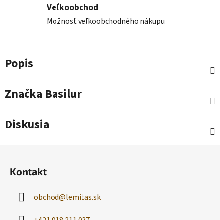
Veľkoobchod
Možnosť veľkoobchodného nákupu
Popis
Značka
Basilur
Diskusia
Z
á
Kontakt
p
ä
obchod
@
lemitas.sk
t
i
+421 918 211 037