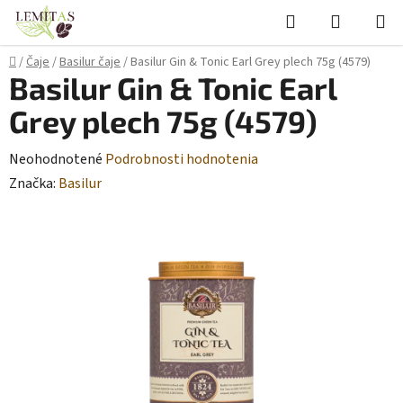
Prejsť
Hľadať
NÁKUP
na
KOŠÍK
obsah
Domov
/
Čaje
/
Basilur čaje
/
Basilur Gin & Tonic Earl Grey plech 75g (4579)
Basilur Gin & Tonic Earl
Grey plech 75g (4579)
Priemerné
Neohodnotené
Podrobnosti hodnotenia
hodnotenie
Značka:
Basilur
produktu
je
0,0
z
5
hviezdičiek.