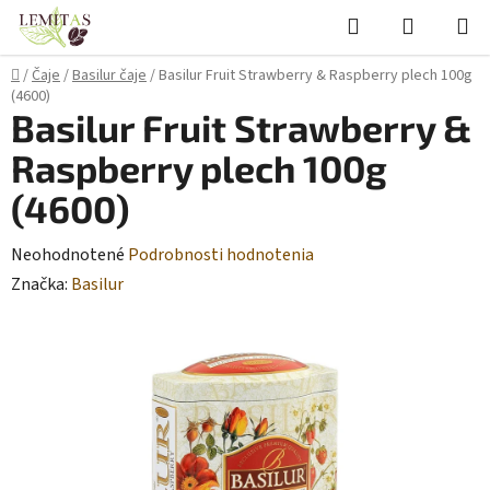
Prejsť
Hľadať
NÁKUP
na
KOŠÍK
obsah
Domov
/
Čaje
/
Basilur čaje
/
Basilur Fruit Strawberry & Raspberry plech 100g
(4600)
Basilur Fruit Strawberry &
Raspberry plech 100g
(4600)
Priemerné
Neohodnotené
Podrobnosti hodnotenia
hodnotenie
Značka:
Basilur
produktu
je
0,0
z
5
hviezdičiek.