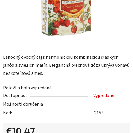
Lahodný ovocný čaj s harmonickou kombináciou sladkých
jahôd a sviežich malín. Elegantná plechová dóza ukrýva voňavú
bezkofeínovú zmes.
Položka bola vypredaná…
Dostupnosť
Vypredané
Možnosti doručenia
Kód:
2153
€10,47