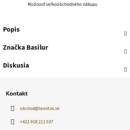
Možnosť veľkoobchodného nákupu
Popis
Značka
Basilur
Diskusia
Z
á
Kontakt
p
ä
obchod
@
lemitas.sk
t
i
+421 918 211 037
e