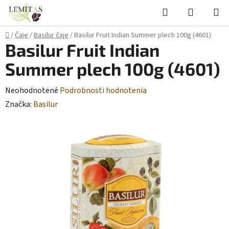
Prejsť
Hľadať
NÁKUP
na
KOŠÍK
obsah
Domov
/
Čaje
/
Basilur čaje
/
Basilur Fruit Indian Summer plech 100g (4601)
Basilur Fruit Indian
Summer plech 100g (4601)
Priemerné
Neohodnotené
Podrobnosti hodnotenia
hodnotenie
Značka:
Basilur
produktu
je
0,0
z
5
hviezdičiek.