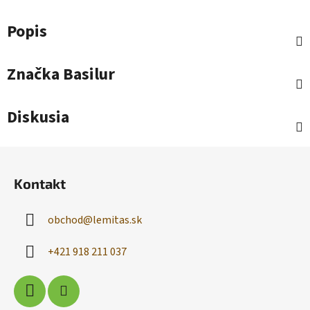
Popis
Značka
Basilur
Diskusia
Z
á
Kontakt
p
ä
obchod
@
lemitas.sk
t
i
+421 918 211 037
e