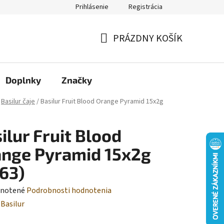
Prihlásenie
Registrácia
Moja objednávka
PRÁZDNY KOŠÍK
NÁKUPNÝ
KOŠÍK
Doplnky
Značky
Basilur čaje
/
Basilur Fruit Blood Orange Pyramid 15x2g
ilur Fruit Blood
nge Pyramid 15x2g
63)
rné
notené
Podrobnosti hodnotenia
enie
:
Basilur
tu