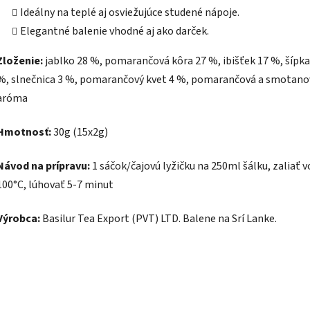
Ideálny na teplé aj osviežujúce studené nápoje.
Elegantné balenie vhodné aj ako darček.
Zloženie:
jablko 28 %, pomarančová kôra 27 %, ibišťek 17 %, šípka
%, slnečnica 3 %, pomarančový kvet 4 %, pomarančová a smotano
aróma
Hmotnosť:
30g (15x2g)
Návod na prípravu:
1 sáčok/čajovú lyžičku na 250ml šálku, zaliať 
100°C, lúhovať 5-7 minut
Výrobca:
Basilur Tea Export (PVT) LTD. Balene na Srí Lanke.