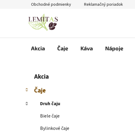
Prejsť
Obchodné podmienky
Reklamačný poriadok
na
obsah
Akcia
Čaje
Káva
Nápoje
B
K
Preskočiť
Akcia
a
kategórie
o
t
č
Čaje
e
n
g
ý
Druh čaju
ó
p
r
Biele čaje
i
a
e
n
Bylinkové čaje