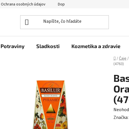
Ochrana osobných údajov
Doprava a platba
Veľkoobchod
Potraviny
Sladkosti
Kozmetika a zdravie
Domov
/
Čaje
/
(4763)
Bas
Ora
(47
Prieme
Neohod
hodnot
Značka
produk