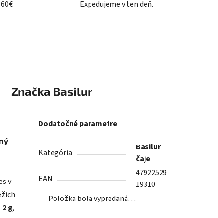
 60€
Expedujeme v ten deň.
Značka
Basilur
Dodatočné parametre
cný
Basilur
Kategória
čaje
47922529
EAN
es v
19310
ežich
Položka bola vypredaná…
 2 g
,