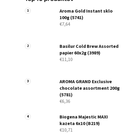
Aroma Gold Instant sklo
100g (5741)
€7,64
Basilur Cold Brew Assorted
papier 60x2g (3989)
€11,10
AROMA GRAND Exclusive
chocolate assortment 200g
(5781)
€6,36
Biogena Majestic MAXI
kazeta 6x10 (B219)
€10,71