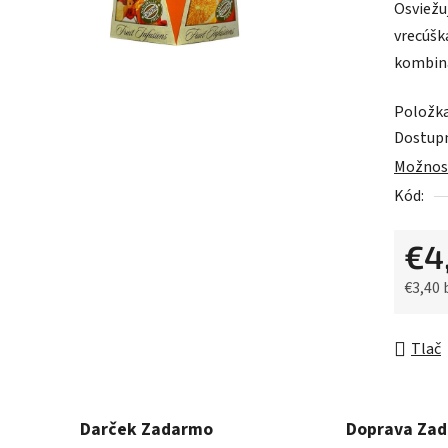
Osviežu
je
vrecúšk
0,0
kombiná
z
5
Položk
hviezdič
Dostup
Možnost
Kód:
€4
€3,40
Jednot
Tlač
Darček Zadarmo
Doprava Za