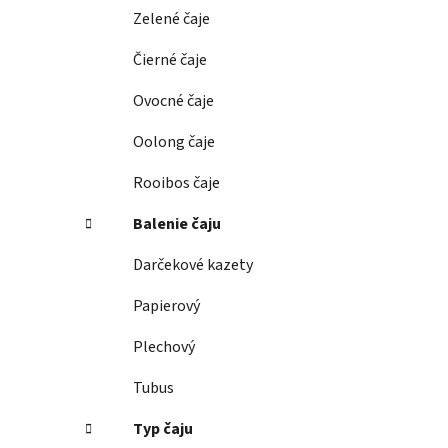
e
Zelené čaje
l
Čierné čaje
Ovocné čaje
Oolong čaje
Rooibos čaje
Balenie čaju
Darčekové kazety
Papierový
Plechový
Tubus
Typ čaju