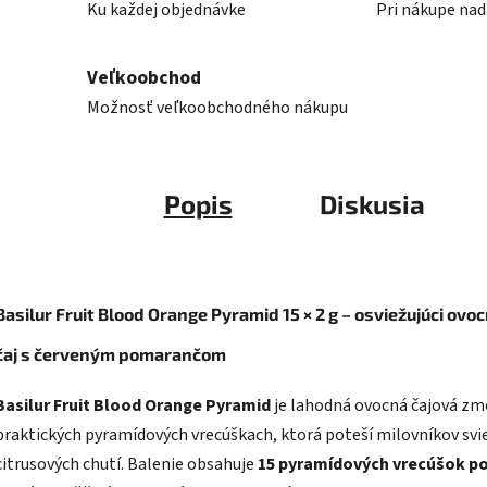
Ku každej objednávke
Pri nákupe nad
Veľkoobchod
Možnosť veľkoobchodného nákupu
Popis
Diskusia
Basilur Fruit Blood Orange Pyramid 15 × 2 g – osviežujúci ovo
čaj s červeným pomarančom
Basilur Fruit Blood Orange Pyramid
je lahodná ovocná čajová zm
praktických pyramídových vrecúškach, ktorá poteší milovníkov svi
citrusových chutí. Balenie obsahuje
15 pyramídových vrecúšok po