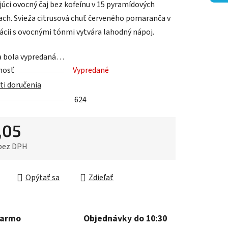
júci ovocný čaj bez kofeínu v 15 pyramídových
ach. Svieža citrusová chuť červeného pomaranča v
cii s ovocnými tónmi vytvára lahodný nápoj.
a bola vypredaná…
iek.
nosť
Vypredané
i doručenia
624
,05
 bez DPH
ková cena:
Opýtať sa
Zdieľať
darmo
Objednávky do 10:30