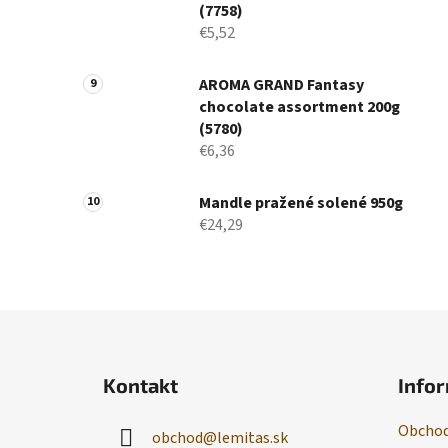
(7758)
€5,52
AROMA GRAND Fantasy
chocolate assortment 200g
(5780)
€6,36
Mandle pražené solené 950g
€24,29
Z
á
Kontakt
Infor
p
ä
Obchod
obchod
@
lemitas.sk
t