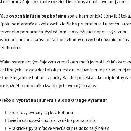
ktoré umožňujú dokonalé rozvinutie arómy a chuti ovocnej zmesi.
Táto
ovocná infúzia bez kofeínu
spája harmonické tóny ibišteka,
šípok, pomaranča a kvetových zložiek s príjemnou citrusovou aró
červeného pomaranča. Výsledkom je osviežujúci nápoj s výraznou
ovocnou chuťou a krásnou farbou, vhodný na vychutnávanie počas
celého dňa.
Vďaka pyramídovým čajovým vrecúškam majú jednotlivé kúsky ovoc
rastlinných zložiek dostatok priestoru na uvoľnenie prirodzenej ch
vône. Elegantné balenie značky Basilur poteší aj ako originálny da
pre každého milovníka kvalitných ovocných čajov.
Prečo si vybrať Basilur Fruit Blood Orange Pyramid?
Prémiový ovocný čaj bez kofeínu.
Svieža citrusová chuť červeného pomaranča.
Praktické pyramídové vrecúška pre dokonalý nálev.