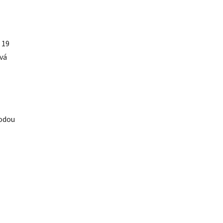
 19
vá
vodou