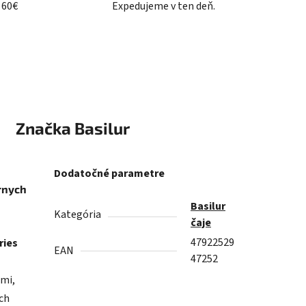
 60€
Expedujeme v ten deň.
Značka
Basilur
Dodatočné parametre
ernych
Basilur
Kategória
čaje
47922529
ries
EAN
47252
ami,
ch