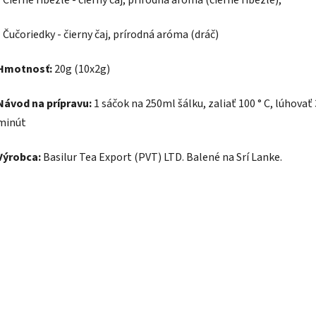
- Čierne ríbezle - čierny čaj, prírodná aróma (čierne ríbezle),
- Čučoriedky - čierny čaj, prírodná aróma (dráč)
Hmotnosť:
20g (10x2g)
Návod na prípravu:
1 sáčok na 250ml šálku, zaliať 100 ° C, lúhovať
minút
Výrobca:
Basilur Tea Export (PVT) LTD. Balené na Srí Lanke.