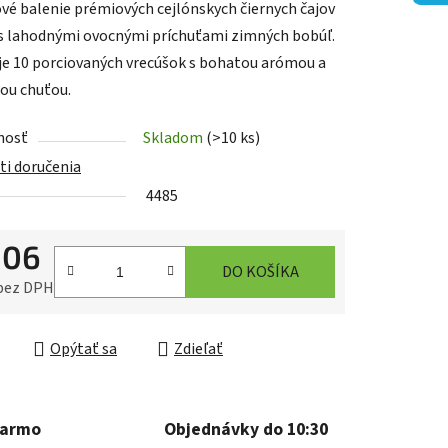
vé balenie prémiových cejlónskych čiernych čajov
 s lahodnými ovocnými príchuťami zimných bobúľ.
e 10 porciovaných vrecúšok s bohatou arómou a
ou chuťou.
iek.
nosť
Skladom
(>10 ks)
i doručenia
4485
,06
DO KOŠÍKA
 bez DPH
ková cena:
Opýtať sa
Zdieľať
darmo
Objednávky do 10:30