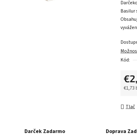
Darčeko
je
Basilur
0,0
Obsahuj
z
vyvážen
5
hviezdič
Dostup
Možnost
Kód:
€2
€1,73
Jednot
Tlač
Darček Zadarmo
Doprava Za