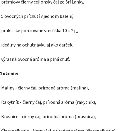
- prémiový čierny cejlónsky čaj zo Srí Lanky,
- 5 ovocných príchutí v jednom balení,
- praktické porciované vrecúška 10 × 2 g,
- ideálny na ochutnávku aj ako darček,
- výrazná ovocná aróma a plná chuť.
Zloženie:
- Maliny - čierny čaj, prírodná aróma (malina),
- Rakytník - čierny čaj, prírodná aróma (rakytník),
- Brusnice - čierny čaj, prírodná aróma (brusnica),