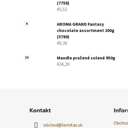
(7758)
€5,52
AROMA GRAND Fantasy
chocolate assortment 200g
(5780)
€6,36
Mandle pražené solené 950g
€24,29
Z
á
Kontakt
Infor
p
ä
Obchod
obchod
@
lemitas.sk
t