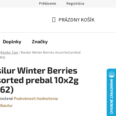
Prihlásenie
Registrácia
Moja objednávka
PRÁZDNY KOŠÍK
NÁKUPNÝ
KOŠÍK
Doplnky
Značky
Basilur čaje
/
Basilur Winter Berries Assorted prebal
962)
ilur Winter Berries
orted prebal 10x2g
62)
rné
notené
Podrobnosti hodnotenia
enie
:
Basilur
tu