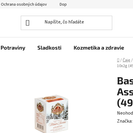
Ochrana osobných údajov
Doprava a platba
Veľkoobchod
Potraviny
Sladkosti
Kozmetika a zdravie
Domov
/
Čaje
/
10x2g (4
Bas
Ass
(49
Prieme
Neohod
hodnot
Značka
produk