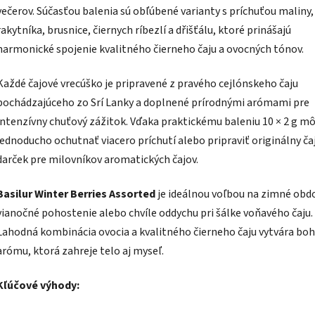
večerov. Súčasťou balenia sú obľúbené varianty s príchuťou maliny,
rakytníka, brusnice, čiernych ríbezlí a dřišťálu, ktoré prinášajú
harmonické spojenie kvalitného čierneho čaju a ovocných tónov.
Každé čajové vrecúško je pripravené z pravého cejlónskeho čaju
pochádzajúceho zo Srí Lanky a doplnené prírodnými arómami pre
intenzívny chuťový zážitok. Vďaka praktickému baleniu 10 × 2 g m
jednoducho ochutnať viacero príchutí alebo pripraviť originálny ča
darček pre milovníkov aromatických čajov.
Basilur Winter Berries Assorted
je ideálnou voľbou na zimné obd
vianočné pohostenie alebo chvíle oddychu pri šálke voňavého čaju.
Lahodná kombinácia ovocia a kvalitného čierneho čaju vytvára bo
arómu, ktorá zahreje telo aj myseľ.
Kľúčové výhody: