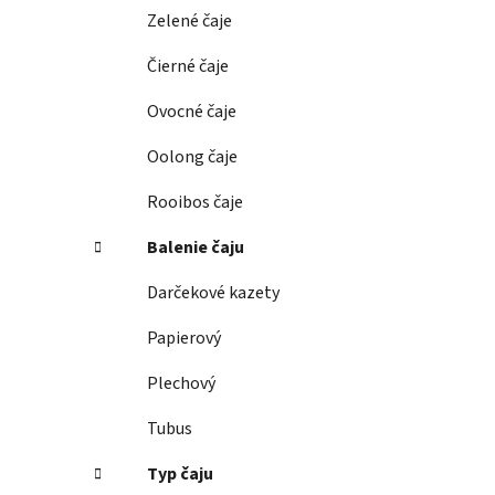
e
Zelené čaje
l
Čierné čaje
Ovocné čaje
Oolong čaje
Rooibos čaje
Balenie čaju
Darčekové kazety
Papierový
Plechový
Tubus
Typ čaju