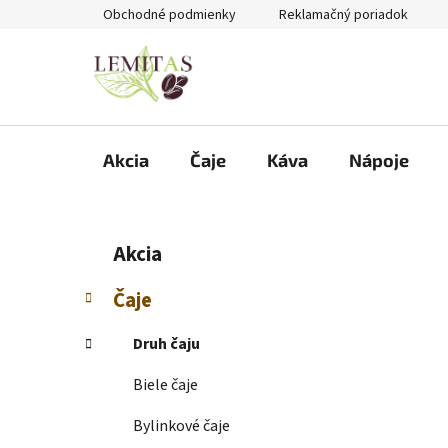
Prejsť
Obchodné podmienky
Reklamačný poriadok
na
obsah
Akcia
Čaje
Káva
Nápoje
B
K
Preskočiť
Akcia
a
kategórie
o
t
č
Čaje
e
n
g
ý
Druh čaju
ó
p
r
Biele čaje
i
a
e
n
Bylinkové čaje