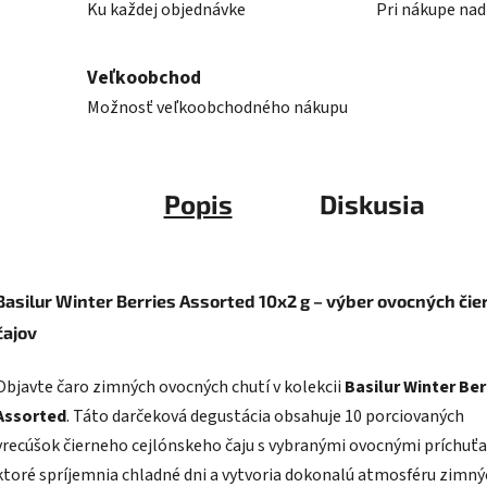
Ku každej objednávke
Pri nákupe nad
Veľkoobchod
Možnosť veľkoobchodného nákupu
Popis
Diskusia
Basilur Winter Berries Assorted 10x2 g – výber ovocných či
čajov
Objavte čaro zimných ovocných chutí v kolekcii
Basilur
Winter Ber
Assorted
. Táto darčeková degustácia obsahuje 10 porciovaných
vrecúšok čierneho cejlónskeho čaju s vybranými ovocnými príchuť
ktoré spríjemnia chladné dni a vytvoria dokonalú atmosféru zimný