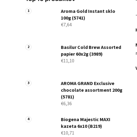
Aroma Gold Instant sklo
100g (5741)
€7,64
Basilur Cold Brew Assorted
papier 60x2g (3989)
€11,10
AROMA GRAND Exclusive
chocolate assortment 200g
(5781)
€6,36
Biogena Majestic MAXI
kazeta 6x10 (B219)
€10,71