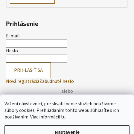
Prihlásenie
E-mail
Heslo
PRIHLÁSIŤ SA
Nová registrácia
Zabudnuté heslo
alebo
Vážení návštevníci, pre skvalitnenie služieb používame
Prihlásiť sa cez Facebook
súbory cookies. Prehliadaním tohto webu súhlasíte s ich
používaním.
Viac informácií
tu
.
Prihlásiť sa cez Google
Nastavenie