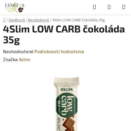
Prejsť
Hľadať
NÁKUP
na
KOŠÍK
obsah
Domov
/
Sladkosti
/
Bezlepkové
/
4Slim LOW CARB čokoláda 35g
4Slim LOW CARB čokoláda
35g
Priemerné
Neohodnotené
Podrobnosti hodnotenia
hodnotenie
Značka:
4slim
produktu
je
0,0
z
5
hviezdičiek.