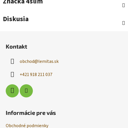
Značka
4slim
Diskusia
Z
á
Kontakt
p
ä
obchod
@
lemitas.sk
t
i
+421 918 211 037
e
Informácie pre vás
Obchodné podmienky