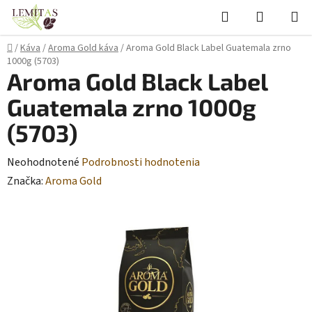
Prejsť
Hľadať
NÁKUP
na
KOŠÍK
obsah
Domov
/
Káva
/
Aroma Gold káva
/
Aroma Gold Black Label Guatemala zrno
1000g (5703)
Aroma Gold Black Label
Guatemala zrno 1000g
(5703)
Priemerné
Neohodnotené
Podrobnosti hodnotenia
hodnotenie
Značka:
Aroma Gold
produktu
je
0,0
z
5
hviezdičiek.