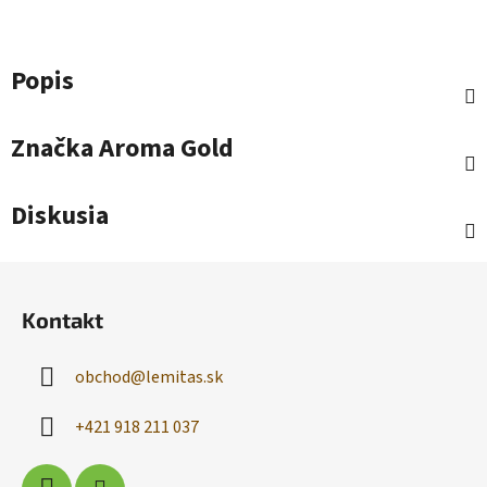
Popis
Značka
Aroma Gold
Diskusia
Z
á
Kontakt
p
ä
obchod
@
lemitas.sk
t
i
+421 918 211 037
e