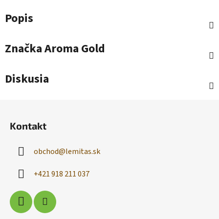
Popis
Značka
Aroma Gold
Diskusia
Z
á
Kontakt
p
ä
obchod
@
lemitas.sk
t
i
+421 918 211 037
e