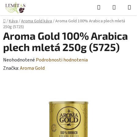
Prejsť
Hľadať
NÁKUP
na
KOŠÍK
obsah
Domov
/
Káva
/
Aroma Gold káva
/
Aroma Gold 100% Arabica plech mletá
250g (5725)
Aroma Gold 100% Arabica
plech mletá 250g (5725)
Priemerné
Neohodnotené
Podrobnosti hodnotenia
hodnotenie
Značka:
Aroma Gold
produktu
je
0,0
z
5
hviezdičiek.