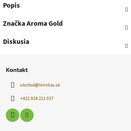
Popis
Značka
Aroma Gold
Diskusia
Z
á
Kontakt
p
ä
obchod
@
lemitas.sk
t
i
+421 918 211 037
e