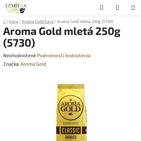
Prejsť
Hľadať
NÁKUP
na
KOŠÍK
obsah
Domov
/
Káva
/
Aroma Gold káva
/
Aroma Gold mletá 250g (5730)
Aroma Gold mletá 250g
(5730)
Priemerné
Neohodnotené
Podrobnosti hodnotenia
hodnotenie
Značka:
Aroma Gold
produktu
je
0,0
z
5
hviezdičiek.