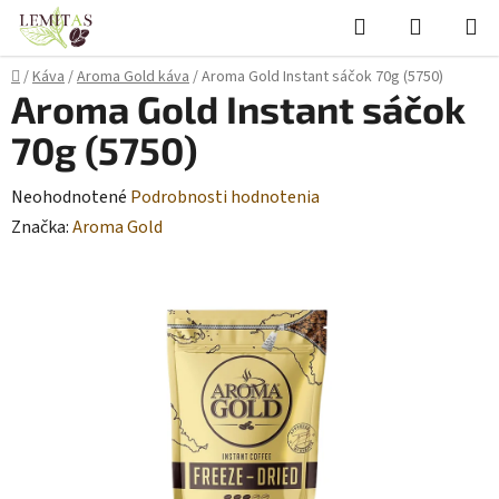
Prejsť
Hľadať
NÁKUP
na
KOŠÍK
obsah
Domov
/
Káva
/
Aroma Gold káva
/
Aroma Gold Instant sáčok 70g (5750)
Aroma Gold Instant sáčok
70g (5750)
Priemerné
Neohodnotené
Podrobnosti hodnotenia
hodnotenie
Značka:
Aroma Gold
produktu
je
0,0
z
5
hviezdičiek.