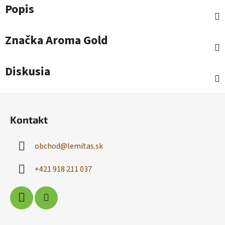
Popis
Značka
Aroma Gold
Diskusia
Z
á
Kontakt
p
ä
obchod
@
lemitas.sk
t
i
+421 918 211 037
e