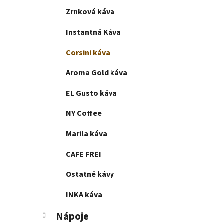
e
Zrnková káva
l
Instantná Káva
Corsini káva
Aroma Gold káva
EL Gusto káva
NY Coffee
Marila káva
CAFE FREI
Ostatné kávy
INKA káva
Nápoje