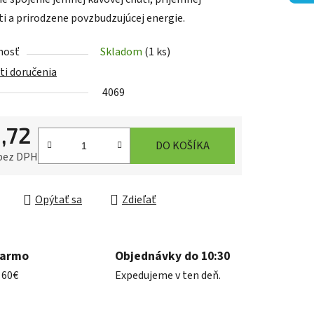
ti a prirodzene povzbudzujúcej energie.
nosť
Skladom
(1 ks)
iek.
i doručenia
4069
,72
DO KOŠÍKA
 bez DPH
ková cena:
Opýtať sa
Zdieľať
darmo
Objednávky do 10:30
 60€
Expedujeme v ten deň.