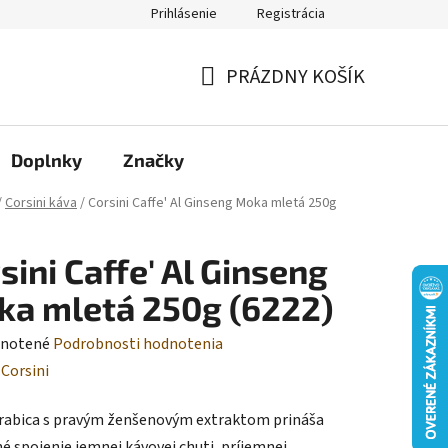
Prihlásenie
Registrácia
Moja objednávka
PRÁZDNY KOŠÍK
NÁKUPNÝ
KOŠÍK
Doplnky
Značky
/
Corsini káva
/
Corsini Caffe' Al Ginseng Moka mletá 250g
sini Caffe' Al Ginseng
a mletá 250g (6222)
rné
notené
Podrobnosti hodnotenia
enie
:
Corsini
tu
rabica s pravým ženšenovým extraktom prináša
né spojenie jemnej kávovej chuti, príjemnej