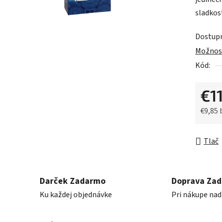
0,0
sladkos
z
5
Dostup
hviezdič
Možnost
Kód:
€11
€9,85
Jednot
Tlač
Darček Zadarmo
Doprava Za
Ku každej objednávke
Pri nákupe nad