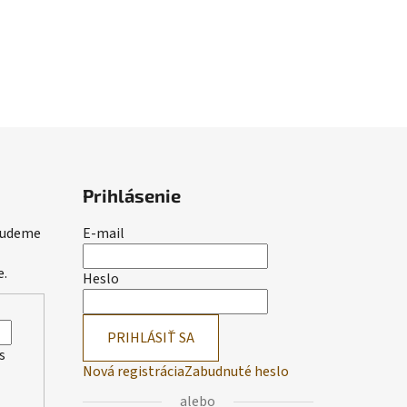
Prihlásenie
 budeme
E-mail
e.
Heslo
PRIHLÁSIŤ SA
s
Nová registrácia
Zabudnuté heslo
alebo