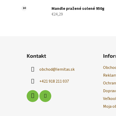
Mandle pražené solené 950g
€24,29
Z
á
Kontakt
Infor
p
ä
Obchod
obchod
@
lemitas.sk
t
Reklam
i
+421 918 211 037
Ochran
e
Doprav
Veľkoo
Moja o