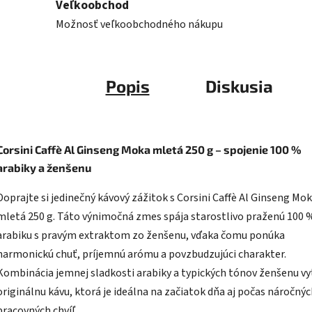
Veľkoobchod
Možnosť veľkoobchodného nákupu
Popis
Diskusia
Corsini Caffè Al Ginseng Moka mletá 250 g – spojenie 100 %
arabiky a ženšenu
Doprajte si jedinečný kávový zážitok s Corsini Caffè Al Ginseng Mo
mletá 250 g. Táto výnimočná zmes spája starostlivo praženú 100 
arabiku s pravým extraktom zo ženšenu, vďaka čomu ponúka
harmonickú chuť, príjemnú arómu a povzbudzujúci charakter.
Kombinácia jemnej sladkosti arabiky a typických tónov ženšenu vy
originálnu kávu, ktorá je ideálna na začiatok dňa aj počas náročný
pracovných chvíľ.