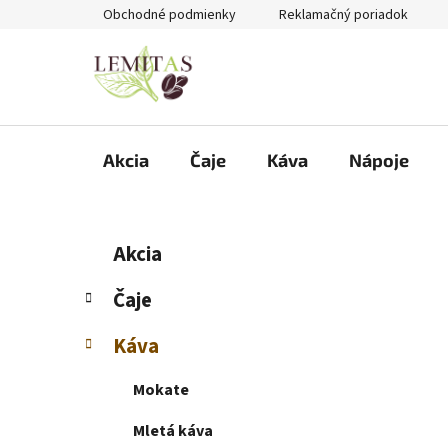
Prejsť
Obchodné podmienky
Reklamačný poriadok
na
obsah
Akcia
Čaje
Káva
Nápoje
B
K
Preskočiť
Akcia
a
kategórie
o
t
č
Čaje
e
n
g
Káva
ý
ó
p
r
Mokate
i
a
e
n
Mletá káva