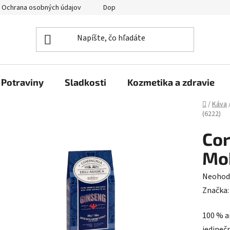
Ochrana osobných údajov
Doprava a platba
Veľkoobchod
Potraviny
Sladkosti
Kozmetika a zdravie
Domov
/
Káva
(6222)
Cor
Mok
Prieme
Neohod
hodnot
Značka
produk
100 % a
je
jedineč