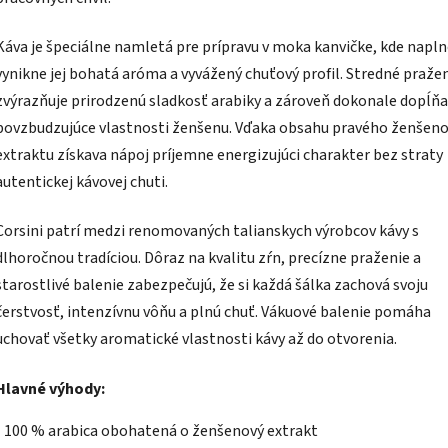
Káva je špeciálne namletá pre prípravu v moka kanvičke, kde napl
vynikne jej bohatá aróma a vyvážený chuťový profil. Stredné praže
zvýrazňuje prirodzenú sladkosť arabiky a zároveň dokonale dopĺňa
povzbudzujúce vlastnosti ženšenu. Vďaka obsahu pravého ženšen
extraktu získava nápoj príjemne energizujúci charakter bez straty
autentickej kávovej chuti.
Corsini patrí medzi renomovaných talianskych výrobcov kávy s
dlhoročnou tradíciou. Dôraz na kvalitu zŕn, precízne praženie a
starostlivé balenie zabezpečujú, že si každá šálka zachová svoju
čerstvosť, intenzívnu vôňu a plnú chuť. Vákuové balenie pomáha
uchovať všetky aromatické vlastnosti kávy až do otvorenia.
Hlavné výhody:
- 100 % arabica obohatená o ženšenový extrakt