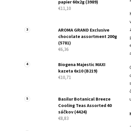
papier 60x2g (3989)
€11,10
AROMA GRAND Exclusive
chocolate assortment 200g
(5781)
€6,36
Biogena Majestic MAXI
kazeta 6x10 (B219)
€10,71
Basilur Botanical Breeze
Cooling Teas Assorted 40
sáčkov (4424)
€8,83