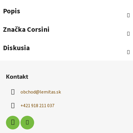
Popis
Značka
Corsini
Diskusia
Z
á
Kontakt
p
ä
obchod
@
lemitas.sk
t
i
+421 918 211 037
e