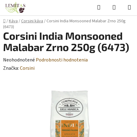
Prejsť
Hľadať
NÁKUP
na
KOŠÍK
obsah
Domov
/
Káva
/
Corsini káva
/
Corsini India Monsooned Malabar Zrno 250g
(6473)
Corsini India Monsooned
Malabar Zrno 250g (6473)
Priemerné
Neohodnotené
Podrobnosti hodnotenia
hodnotenie
Značka:
Corsini
produktu
je
0,0
z
5
hviezdičiek.