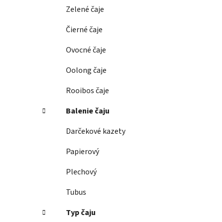
e
Zelené čaje
l
Čierné čaje
Ovocné čaje
Oolong čaje
Rooibos čaje
Balenie čaju
Darčekové kazety
Papierový
Plechový
Tubus
Typ čaju