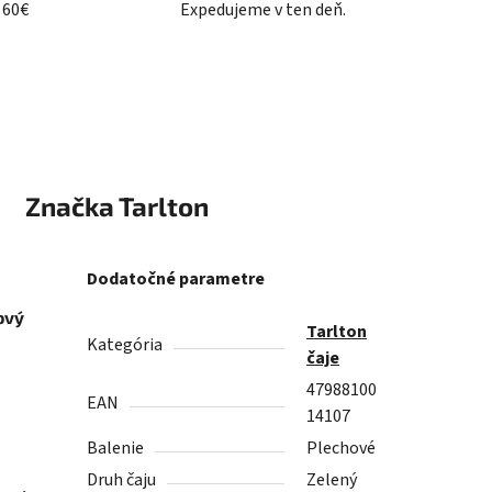
 60€
Expedujeme v ten deň.
Značka
Tarlton
Dodatočné parametre
ový
Tarlton
Kategória
čaje
47988100
EAN
14107
Balenie
Plechové
Druh čaju
Zelený