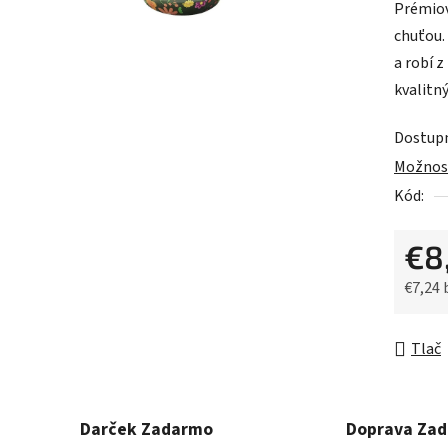
Prémiov
je
chuťou.
0,0
a robí 
z
kvalitný
5
hviezdič
Dostup
Možnost
Kód:
€8
€7,24
Jednot
Tlač
Darček Zadarmo
Doprava Za