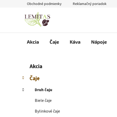
Prejsť
Obchodné podmienky
Reklamačný poriadok
na
obsah
Akcia
Čaje
Káva
Nápoje
B
K
Preskočiť
Akcia
a
kategórie
o
t
č
Čaje
e
n
g
ý
Druh čaju
ó
p
r
Biele čaje
i
a
e
n
Bylinkové čaje