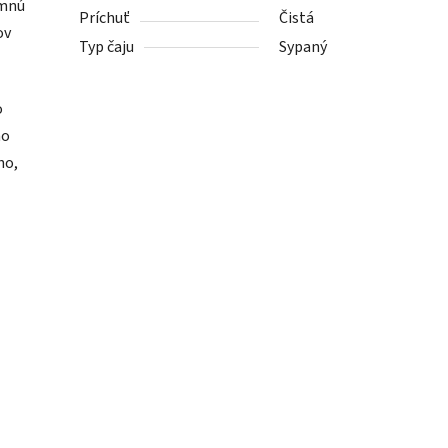
emnú
Príchuť
Čistá
ov
Typ čaju
Sypaný
o
ho
ho,