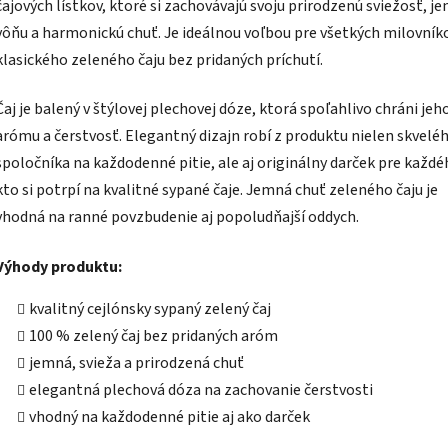
čajových lístkov, ktoré si zachovávajú svoju prirodzenú sviežosť, j
vôňu a harmonickú chuť. Je ideálnou voľbou pre všetkých milovník
klasického zeleného čaju bez pridaných príchutí.
Čaj je balený v štýlovej plechovej dóze, ktorá spoľahlivo chráni jeh
arómu a čerstvosť. Elegantný dizajn robí z produktu nielen skvelé
spoločníka na každodenné pitie, ale aj originálny darček pre každé
kto si potrpí na kvalitné sypané čaje. Jemná chuť zeleného čaju je
vhodná na ranné povzbudenie aj popoludňajší oddych.
Výhody produktu:
kvalitný cejlónsky sypaný zelený čaj
100 % zelený čaj bez pridaných aróm
jemná, svieža a prirodzená chuť
elegantná plechová dóza na zachovanie čerstvosti
vhodný na každodenné pitie aj ako darček