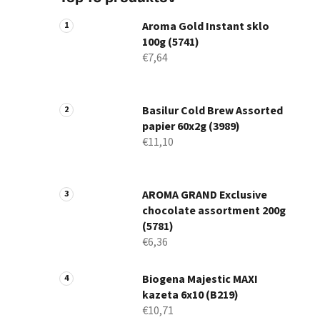
Aroma Gold Instant sklo
100g (5741)
€7,64
Basilur Cold Brew Assorted
papier 60x2g (3989)
€11,10
AROMA GRAND Exclusive
chocolate assortment 200g
(5781)
€6,36
Biogena Majestic MAXI
kazeta 6x10 (B219)
€10,71