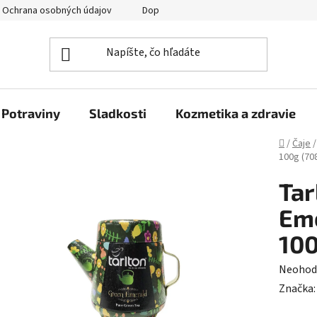
Ochrana osobných údajov
Doprava a platba
Veľkoobchod
Potraviny
Sladkosti
Kozmetika a zdravie
Domov
/
Čaje
/
100g (70
Tar
Eme
100
Prieme
Neohod
hodnot
Značka
produk