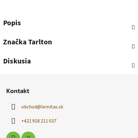
Popis
Značka
Tarlton
Diskusia
Z
á
Kontakt
p
ä
obchod
@
lemitas.sk
t
i
+421 918 211 037
e