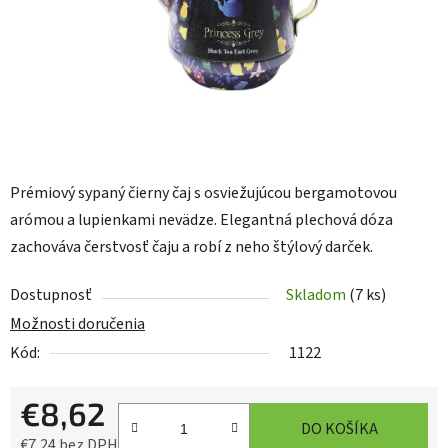
Prémiový sypaný čierny čaj s osviežujúcou bergamotovou
arómou a lupienkami nevädze. Elegantná plechová dóza
zachováva čerstvosť čaju a robí z neho štýlový darček.
Dostupnosť
Skladom
(7 ks)
Možnosti doručenia
Kód:
1122
€8,62
DO KOŠÍKA
€7,24 bez DPH