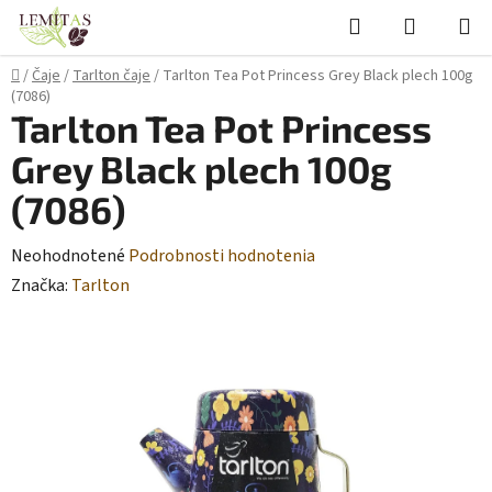
Prejsť
Hľadať
NÁKUP
na
KOŠÍK
obsah
Domov
/
Čaje
/
Tarlton čaje
/
Tarlton Tea Pot Princess Grey Black plech 100g
(7086)
Tarlton Tea Pot Princess
Grey Black plech 100g
(7086)
Priemerné
Neohodnotené
Podrobnosti hodnotenia
hodnotenie
Značka:
Tarlton
produktu
je
0,0
z
5
hviezdičiek.