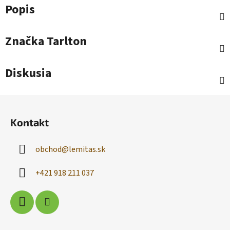
Popis
Značka
Tarlton
Diskusia
Z
á
Kontakt
p
ä
obchod
@
lemitas.sk
t
i
+421 918 211 037
e