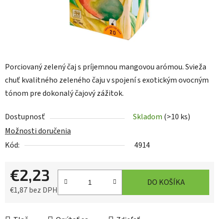
Porciovaný zelený čaj s príjemnou mangovou arómou. Svieža
chuť kvalitného zeleného čaju v spojení s exotickým ovocným
tónom pre dokonalý čajový zážitok.
Dostupnosť
Skladom
(>10 ks)
Možnosti doručenia
Kód:
4914
€2,23
DO KOŠÍKA
€1,87 bez DPH
Jednotková cena: