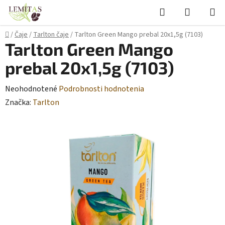
Prejsť
Hľadať
NÁKUP
na
KOŠÍK
obsah
Domov
/
Čaje
/
Tarlton čaje
/
Tarlton Green Mango prebal 20x1,5g (7103)
Tarlton Green Mango
prebal 20x1,5g (7103)
Priemerné
Neohodnotené
Podrobnosti hodnotenia
hodnotenie
Značka:
Tarlton
produktu
je
0,0
z
5
hviezdičiek.