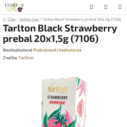
Prejsť
Hľadať
NÁKUP
na
KOŠÍK
obsah
Domov
/
Čaje
/
Tarlton čaje
/
Tarlton Black Strawberry prebal 20x1,5g (7106)
Tarlton Black Strawberry
prebal 20x1,5g (7106)
Priemerné
Neohodnotené
Podrobnosti hodnotenia
hodnotenie
Značka:
Tarlton
produktu
je
0,0
z
5
hviezdičiek.