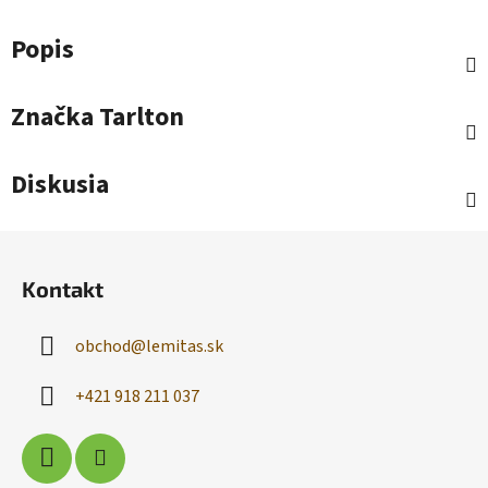
Popis
Značka
Tarlton
Diskusia
Z
á
Kontakt
p
ä
obchod
@
lemitas.sk
t
i
+421 918 211 037
e