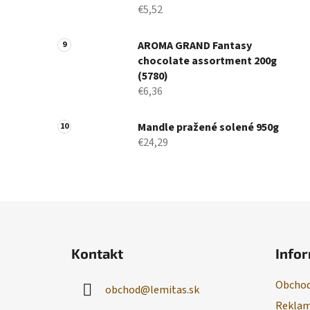
€5,52
AROMA GRAND Fantasy
chocolate assortment 200g
(5780)
€6,36
Mandle pražené solené 950g
€24,29
Z
á
Kontakt
Infor
p
ä
Obchod
obchod
@
lemitas.sk
t
Reklam