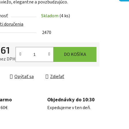
sviežo, elegantne a povzbudzujúco.
nosť
Skladom
(4 ks)
iek.
i doručenia
2470
,61
DO KOŠÍKA
 bez DPH
ková cena:
Opýtať sa
Zdieľať
darmo
Objednávky do 10:30
 60€
Expedujeme v ten deň.