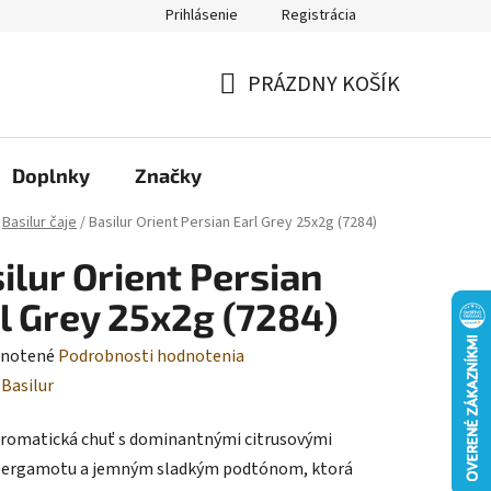
Prihlásenie
Registrácia
Moja objednávka
PRÁZDNY KOŠÍK
NÁKUPNÝ
KOŠÍK
Doplnky
Značky
Basilur čaje
/
Basilur Orient Persian Earl Grey 25x2g (7284)
ilur Orient Persian
l Grey 25x2g (7284)
rné
notené
Podrobnosti hodnotenia
enie
:
Basilur
tu
aromatická chuť s dominantnými citrusovými
bergamotu a jemným sladkým podtónom, ktorá