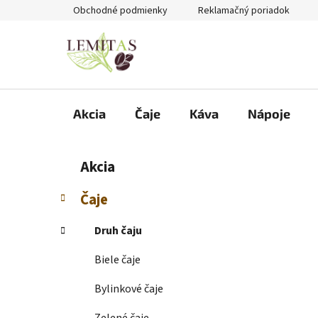
Prejsť
Obchodné podmienky
Reklamačný poriadok
na
obsah
Akcia
Čaje
Káva
Nápoje
B
K
Preskočiť
Akcia
a
kategórie
o
t
č
Čaje
e
n
g
ý
Druh čaju
ó
p
r
Biele čaje
i
a
e
n
Bylinkové čaje
e