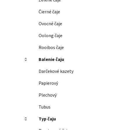
Zelené čaje
l
Čierné čaje
Ovocné čaje
Oolong čaje
Rooibos čaje
Balenie čaju
Darčekové kazety
Papierový
Plechový
Tubus
Typ čaju