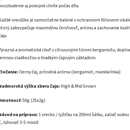
povzbudenie aj pokojné chvíle počas dňa.
Každé vrecúško je samostatne balené v ochrannom fóliovom obal
ktorý zabezpečuje maximálnu čerstvosť, arómu a zachovanie kvali
čaju.
Výrazná a aromatická chuť s citrusovými tónmi bergamotu, dopln
jemnou sladkosťou a hladkým čajovým základom.
Zloženie:
čierny čaj, prírodná aróma (bergamot, mandarínka)
Nadmorská výška zberu čaju:
High & Mid Grown
Hmotnosť:
50g (25x2g)
Návod na prípravu:
1 vrecko / lyžičku na 250ml šálku, zaliať vodou 
C, lúhovať 3-5 minút