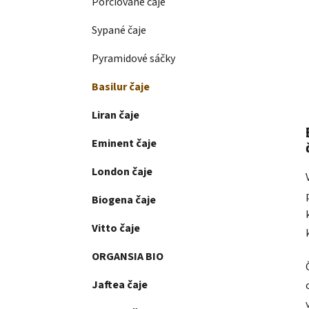
Porciované čaje
Sypané čaje
Pyramidové sáčky
Basilur čaje
Liran čaje
Eminent čaje
London čaje
Biogena čaje
Vitto čaje
ORGANSIA BIO
Jaftea čaje