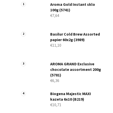
Aroma Gold Instant sklo
100g (5741)
€7,64
Basilur Cold Brew Assorted
papier 60x2g (3989)
€11,10
AROMA GRAND Exclusive
chocolate assortment 200g
(5781)
€6,36
Biogena Majestic MAXI
kazeta 6x10 (B219)
€10,71