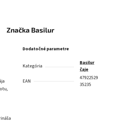
Značka
Basilur
Dodatočné parametre
Basilur
Kategória
čaje
47922529
ája
EAN
35235
otu,
rináša