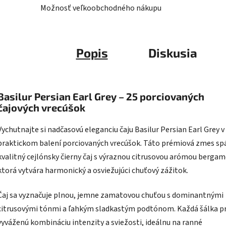
Možnosť veľkoobchodného nákupu
Popis
Diskusia
Basilur Persian Earl Grey – 25 porciovaných
čajových vrecúšok
Vychutnajte si nadčasovú eleganciu čaju Basilur Persian Earl Grey v
praktickom balení porciovaných vrecúšok. Táto prémiová zmes sp
kvalitný cejlónsky čierny čaj s výraznou citrusovou arómou bergam
ktorá vytvára harmonický a osviežujúci chuťový zážitok.
Čaj sa vyznačuje plnou, jemne zamatovou chuťou s dominantnými
citrusovými tónmi a ľahkým sladkastým podtónom. Každá šálka p
vyváženú kombináciu intenzity a sviežosti, ideálnu na ranné