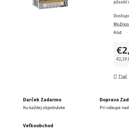
pôsobí 
z
5
Dostup
hviezdič
Možnost
Kód:
€2
€2,19
Jednot
Tlač
Darček Zadarmo
Doprava Za
Ku každej objednávke
Pri nákupe nad
Veľkoobchod