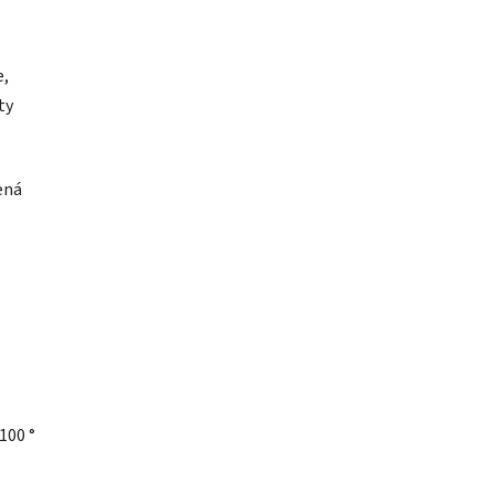
e,
ty
ená
100 °