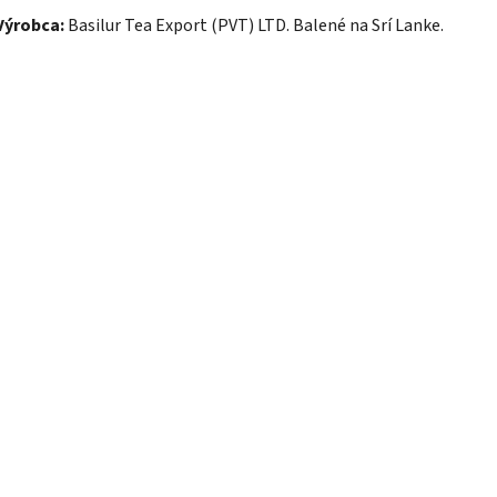
Výrobca:
Basilur Tea Export (PVT) LTD. Balené na Srí Lanke.