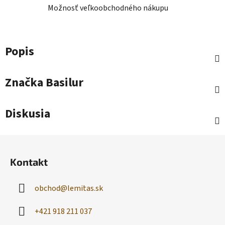
Možnosť veľkoobchodného nákupu
Popis
Značka
Basilur
Diskusia
Z
á
Kontakt
p
ä
obchod
@
lemitas.sk
t
i
+421 918 211 037
e