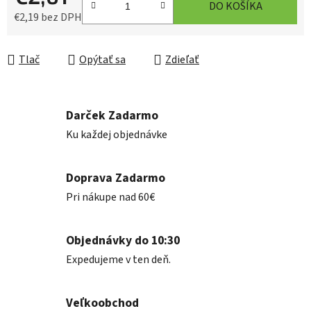
DO KOŠÍKA
€2,19 bez DPH
Jednotková cena:
Tlač
Opýtať sa
Zdieľať
Darček Zadarmo
Ku každej objednávke
Doprava Zadarmo
Pri nákupe nad 60€
Objednávky do 10:30
Expedujeme v ten deň.
Veľkoobchod