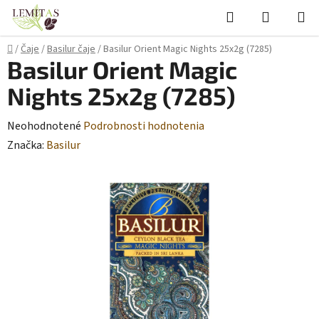
Prejsť
Hľadať
NÁKUP
na
KOŠÍK
obsah
Domov
/
Čaje
/
Basilur čaje
/
Basilur Orient Magic Nights 25x2g (7285)
Basilur Orient Magic
Nights 25x2g (7285)
Priemerné
Neohodnotené
Podrobnosti hodnotenia
hodnotenie
Značka:
Basilur
produktu
je
0,0
z
5
hviezdičiek.