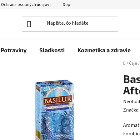
Ochrana osobných údajov
Doprava a platba
Veľkoobchod
Potraviny
Sladkosti
Kozmetika a zdravie
Domov
/
Čaje
/
Bas
Aft
Prieme
Neohod
hodnot
Značka
produk
Aromati
je
kombiná
0,0