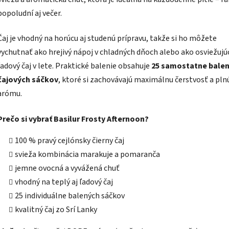
popoludní aj večer.
Čaj je vhodný na horúcu aj studenú prípravu, takže si ho môžete
vychutnať ako hrejivý nápoj v chladných dňoch alebo ako osviežujú
ľadový čaj v lete. Praktické balenie obsahuje
25 samostatne bale
čajových sáčkov
, ktoré si zachovávajú maximálnu čerstvosť a pln
arómu.
Prečo si vybrať Basilur Frosty Afternoon?
100 % pravý cejlónsky čierny čaj
svieža kombinácia marakuje a pomaranča
jemne ovocná a vyvážená chuť
vhodný na teplý aj ľadový čaj
25 individuálne balených sáčkov
kvalitný čaj zo Srí Lanky