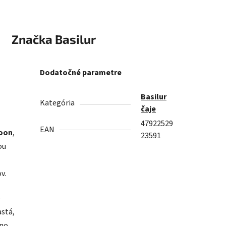
Značka
Basilur
Dodatočné parametre
Basilur
Kategória
čaje
47922529
EAN
noon
,
23591
ou
v.
o
astá,
no,