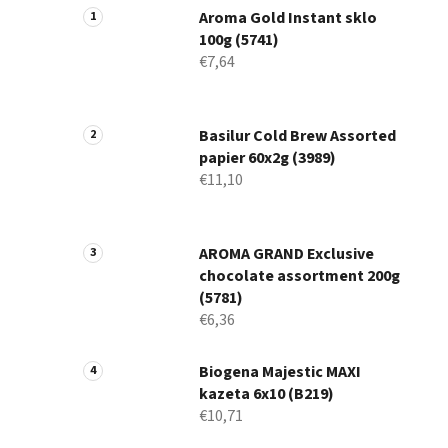
Aroma Gold Instant sklo
100g (5741)
€7,64
Basilur Cold Brew Assorted
papier 60x2g (3989)
€11,10
AROMA GRAND Exclusive
chocolate assortment 200g
(5781)
€6,36
Biogena Majestic MAXI
kazeta 6x10 (B219)
€10,71