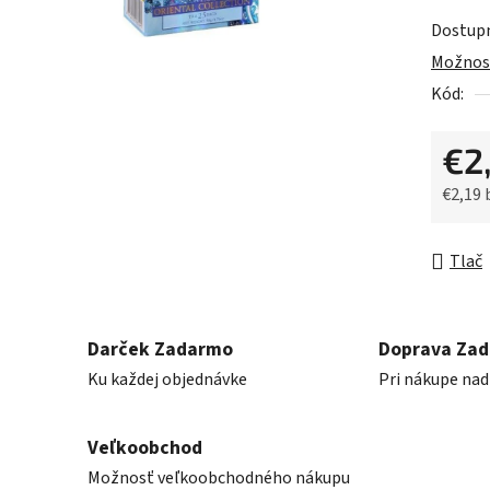
z
Dostup
5
Možnost
hviezdič
Kód:
€2
€2,19
Jednot
Tlač
Darček Zadarmo
Doprava Za
Ku každej objednávke
Pri nákupe nad
Veľkoobchod
Možnosť veľkoobchodného nákupu