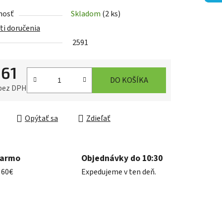
nosť
Skladom
(2 ks)
i doručenia
iek.
2591
,61
DO KOŠÍKA
 bez DPH
ková cena:
Opýtať sa
Zdieľať
darmo
Objednávky do 10:30
 60€
Expedujeme v ten deň.