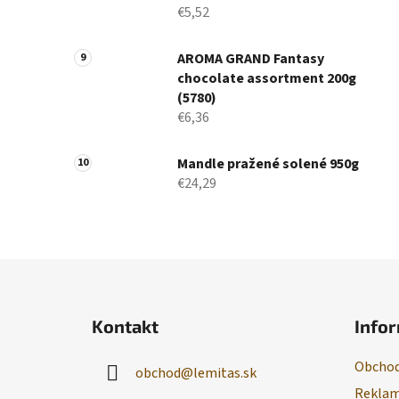
€5,52
AROMA GRAND Fantasy
chocolate assortment 200g
(5780)
€6,36
Mandle pražené solené 950g
€24,29
Z
á
Kontakt
Infor
p
ä
Obchod
obchod
@
lemitas.sk
t
Reklam