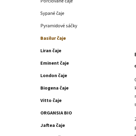
Porciované čaje
Sypané čaje
Pyramidové sáčky
Basilur čaje
Liran čaje
Eminent čaje
London čaje
Biogena čaje
Vitto čaje
ORGANSIA BIO
Jaftea čaje