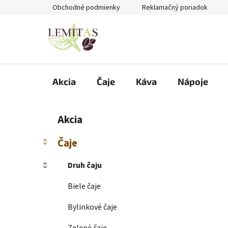
Prejsť
Obchodné podmienky
Reklamačný poriadok
na
obsah
Akcia
Čaje
Káva
Nápoje
B
K
Preskočiť
Akcia
a
kategórie
o
t
č
Čaje
e
n
g
ý
Druh čaju
ó
p
r
Biele čaje
i
a
e
n
Bylinkové čaje
e