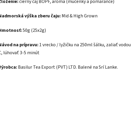
Zloženie:
čierny čaj BOPF, aróma (mučenky a pomaranče)
Nadmorská výška zberu čaju:
Mid & High Grown
Hmotnosť:
50g (25x2g)
Návod na prípravu:
1 vrecko / lyžičku na 250ml šálku, zaliať vodou 
C, lúhovať 3-5 minút
Výrobca:
Basilur Tea Export (PVT) LTD. Balené na Srí Lanke.