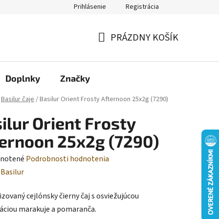
Prihlásenie
Registrácia
Moja objednávka
PRÁZDNY KOŠÍK
NÁKUPNÝ
KOŠÍK
Doplnky
Značky
Basilur čaje
/
Basilur Orient Frosty Afternoon 25x2g (7290)
ilur Orient Frosty
ernoon 25x2g (7290)
rné
notené
Podrobnosti hodnotenia
enie
:
Basilur
tu
zovaný cejlónsky čierny čaj s osviežujúcou
ciou marakuje a pomaranča.