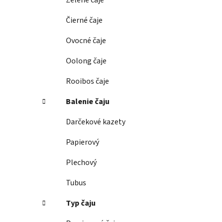
Zelené čaje
l
Čierné čaje
Ovocné čaje
Oolong čaje
Rooibos čaje
Balenie čaju
Darčekové kazety
Papierový
Plechový
Tubus
Typ čaju