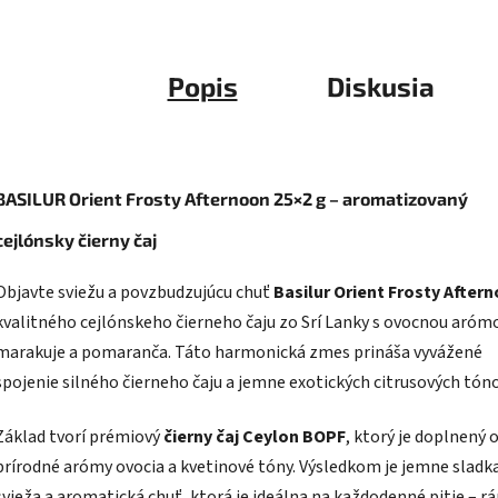
Popis
Diskusia
BASILUR Orient Frosty Afternoon 25×2 g – aromatizovaný
cejlónsky čierny čaj
Objavte sviežu a povzbudzujúcu chuť
Basilur Orient Frosty After
kvalitného cejlónskeho čierneho čaju zo Srí Lanky s ovocnou aróm
marakuje a pomaranča. Táto harmonická zmes prináša vyvážené
spojenie silného čierneho čaju a jemne exotických citrusových tóno
Základ tvorí prémiový
čierny čaj Ceylon BOPF
, ktorý je doplnený 
prírodné arómy ovocia a kvetinové tóny. Výsledkom je jemne sladk
svieža a aromatická chuť, ktorá je ideálna na každodenné pitie – rá