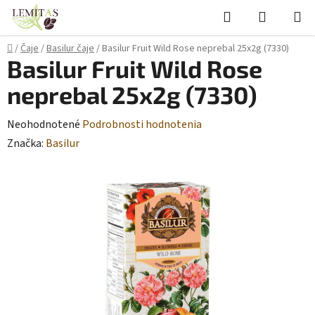
Prejsť
Hľadať
NÁKUP
na
KOŠÍK
obsah
Domov
/
Čaje
/
Basilur čaje
/
Basilur Fruit Wild Rose neprebal 25x2g (7330)
Basilur Fruit Wild Rose
neprebal 25x2g (7330)
Priemerné
Neohodnotené
Podrobnosti hodnotenia
hodnotenie
Značka:
Basilur
produktu
je
0,0
z
5
hviezdičiek.