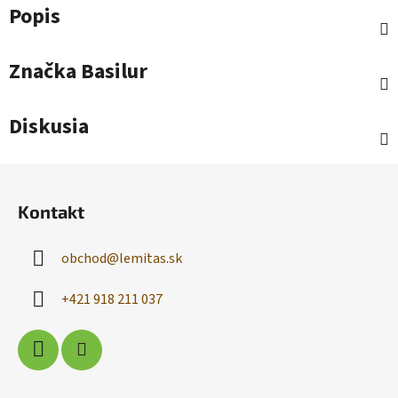
Popis
Značka
Basilur
Diskusia
Z
á
Kontakt
p
ä
obchod
@
lemitas.sk
t
i
+421 918 211 037
e