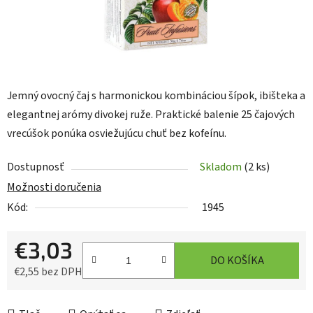
Jemný ovocný čaj s harmonickou kombináciou šípok, ibišteka a
elegantnej arómy divokej ruže. Praktické balenie 25 čajových
vrecúšok ponúka osviežujúcu chuť bez kofeínu.
Dostupnosť
Skladom
(2 ks)
Možnosti doručenia
Kód:
1945
€3,03
DO KOŠÍKA
€2,55 bez DPH
Jednotková cena: