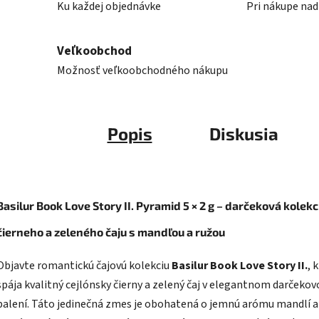
Ku každej objednávke
Pri nákupe nad
Veľkoobchod
Možnosť veľkoobchodného nákupu
Popis
Diskusia
Basilur Book Love Story II. Pyramid 5 × 2 g – darčeková kolekc
čierneho a zeleného čaju s mandľou a ružou
Objavte romantickú čajovú kolekciu
Basilur Book Love Story II.
, 
spája kvalitný cejlónsky čierny a zelený čaj v elegantnom darčeko
balení. Táto jedinečná zmes je obohatená o jemnú arómu mandlí a