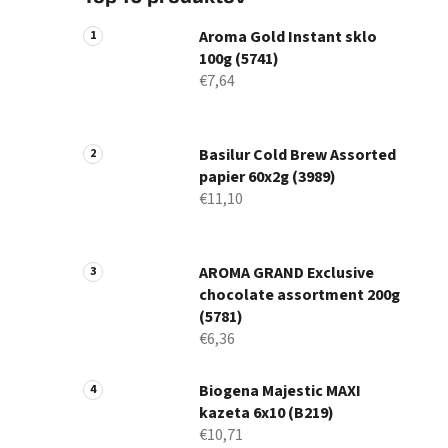
Aroma Gold Instant sklo
100g (5741)
€7,64
Basilur Cold Brew Assorted
papier 60x2g (3989)
€11,10
AROMA GRAND Exclusive
chocolate assortment 200g
(5781)
€6,36
Biogena Majestic MAXI
kazeta 6x10 (B219)
€10,71