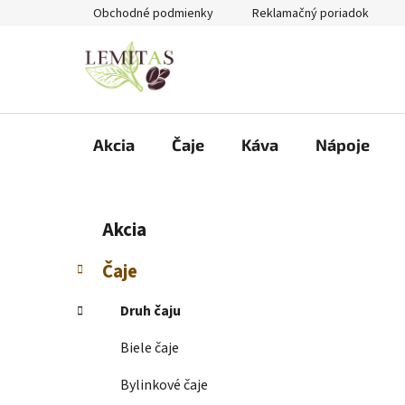
Prejsť
Obchodné podmienky
Reklamačný poriadok
na
obsah
Akcia
Čaje
Káva
Nápoje
B
K
Preskočiť
Akcia
a
kategórie
o
t
č
Čaje
e
n
g
ý
Druh čaju
ó
p
r
Biele čaje
i
a
e
n
Bylinkové čaje