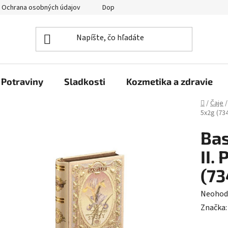
Ochrana osobných údajov
Doprava a platba
Veľkoobchod
Potraviny
Sladkosti
Kozmetika a zdravie
Domov
/
Čaje
/
5x2g (73
Bas
II.
(73
Prieme
Neohod
hodnot
Značka
produk