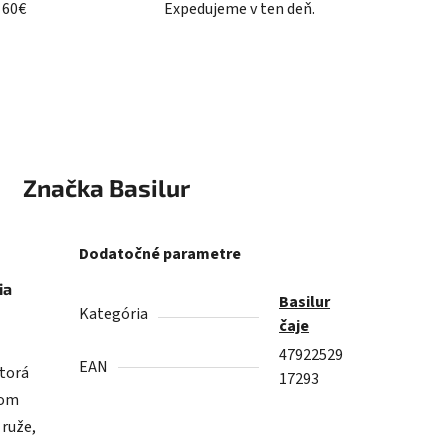
 60€
Expedujeme v ten deň.
Značka
Basilur
Dodatočné parametre
ia
Basilur
Kategória
čaje
47922529
EAN
ktorá
17293
vom
 ruže,