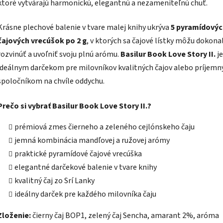
ktoré vytvárajú harmonickú, elegantnú a nezameniteľnú chuť.
Krásne plechové balenie v tvare malej knihy ukrýva
5 pyramídovýc
čajových vrecúšok po 2 g
, v ktorých sa čajové lístky môžu dokona
rozvinúť a uvoľniť svoju plnú arómu.
Basilur Book Love Story II.
je
ideálnym darčekom pre milovníkov kvalitných čajov alebo príjem
spoločníkom na chvíle oddychu.
Prečo si vybrať Basilur Book Love Story II.?
prémiová zmes čierneho a zeleného cejlónskeho čaju
jemná kombinácia mandľovej a ružovej arómy
praktické pyramídové čajové vrecúška
elegantné darčekové balenie v tvare knihy
kvalitný čaj zo Srí Lanky
ideálny darček pre každého milovníka čaju
Zloženie:
čierny čaj BOP1, zelený čaj Sencha, amarant 2%, aróma