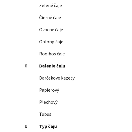
e
Zelené čaje
l
Čierné čaje
Ovocné čaje
Oolong čaje
Rooibos čaje
Balenie čaju
Darčekové kazety
Papierový
Plechový
Tubus
Typ čaju