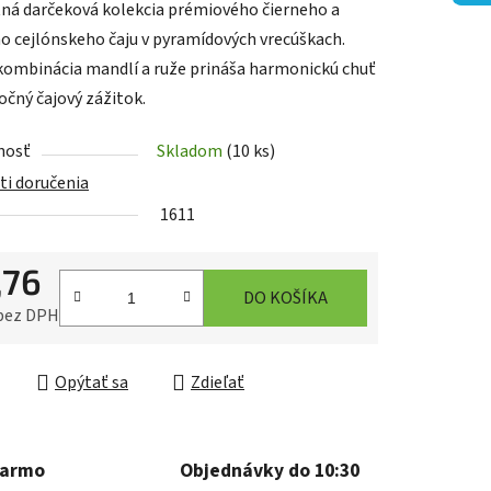
ná darčeková kolekcia prémiového čierneho a
o cejlónskeho čaju v pyramídových vrecúškach.
ombinácia mandlí a ruže prináša harmonickú chuť
očný čajový zážitok.
iek.
nosť
Skladom
(10 ks)
i doručenia
1611
,76
DO KOŠÍKA
 bez DPH
ková cena:
Opýtať sa
Zdieľať
darmo
Objednávky do 10:30