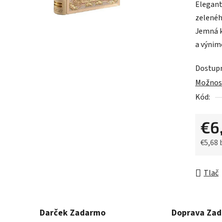
Elegant
je
zelenéh
0,0
Jemná k
z
a výnim
5
hviezdič
Dostup
Možnost
Kód:
€6
€5,68
Jednot
Tlač
Darček Zadarmo
Doprava Za