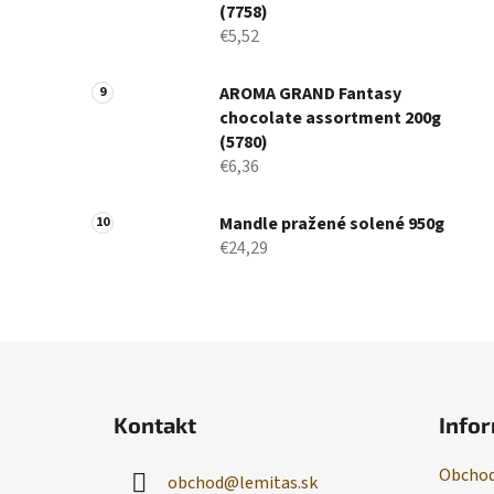
(7758)
€5,52
AROMA GRAND Fantasy
chocolate assortment 200g
(5780)
€6,36
Mandle pražené solené 950g
€24,29
Z
á
Kontakt
Infor
p
ä
Obchod
obchod
@
lemitas.sk
t