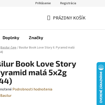
Prihlásenie
Registrácia
Moja objednávka
PRÁZDNY KOŠÍK
NÁKUPNÝ
KOŠÍK
Doplnky
Značky
Basilur čaje
/
Basilur Book Love Story II. Pyramid malá
44)
ilur Book Love Story
 Pyramid malá 5x2g
44)
rné
notené
Podrobnosti hodnotenia
enie
:
Basilur
tu