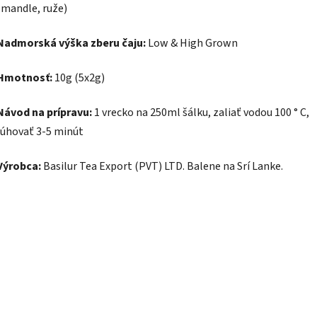
(mandle, ruže)
Nadmorská výška zberu čaju:
Low & High Grown
Hmotnosť:
10g (5x2g)
Návod na prípravu:
1 vrecko na 250ml šálku, zaliať vodou 100 ° C,
lúhovať 3-5 minút
Výrobca:
Basilur Tea Export (PVT) LTD. Balene na Srí Lanke.