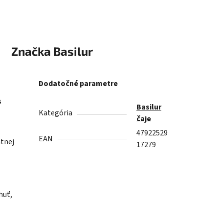
Značka
Basilur
Dodatočné parametre
s
Basilur
Kategória
čaje
47922529
EAN
ntnej
17279
huť,