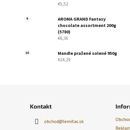
€5,52
AROMA GRAND Fantasy
chocolate assortment 200g
(5780)
€6,36
Mandle pražené solené 950g
€24,29
Z
á
Kontakt
Infor
p
ä
Obchod
obchod
@
lemitas.sk
t
Reklam