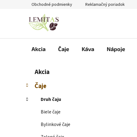
Prejsť
Obchodné podmienky
Reklamačný poriadok
na
obsah
Akcia
Čaje
Káva
Nápoje
B
K
Preskočiť
Akcia
a
kategórie
o
t
č
Čaje
e
n
g
ý
Druh čaju
ó
p
r
Biele čaje
i
a
e
n
Bylinkové čaje
e