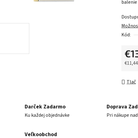
balenie 
z
5
Dostup
hviezdič
Možnost
Kód:
€1
€11,4
Jednot
Tlač
Darček Zadarmo
Doprava Za
Ku každej objednávke
Pri nákupe nad
Veľkoobchod