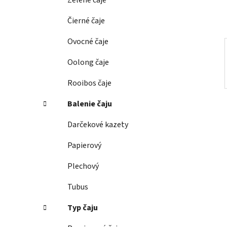
Zelené čaje
l
Čierné čaje
Ovocné čaje
Oolong čaje
Rooibos čaje
Balenie čaju
Darčekové kazety
Papierový
Plechový
Tubus
Typ čaju