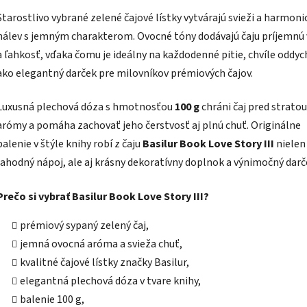
Starostlivo vybrané zelené čajové lístky vytvárajú svieži a harmoni
nálev s jemným charakterom. Ovocné tóny dodávajú čaju príjemnú
a ľahkosť, vďaka čomu je ideálny na každodenné pitie, chvíle oddyc
ako elegantný darček pre milovníkov prémiových čajov.
Luxusná plechová dóza s hmotnosťou
100 g
chráni čaj pred stratou
arómy a pomáha zachovať jeho čerstvosť aj plnú chuť. Originálne
balenie v štýle knihy robí z čaju
Basilur Book Love Story III
nielen
lahodný nápoj, ale aj krásny dekoratívny doplnok a výnimočný darč
Prečo si vybrať Basilur Book Love Story III?
prémiový sypaný zelený čaj,
jemná ovocná aróma a svieža chuť,
kvalitné čajové lístky značky Basilur,
elegantná plechová dóza v tvare knihy,
balenie 100 g,