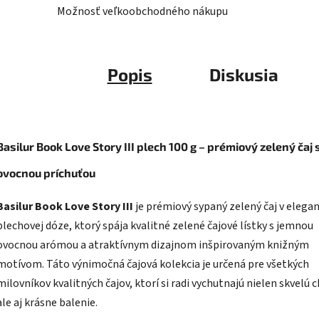
Možnosť veľkoobchodného nákupu
Popis
Diskusia
Basilur Book Love Story III plech 100 g – prémiový zelený čaj 
ovocnou príchuťou
Basilur Book Love Story III
je prémiový sypaný zelený čaj v elega
plechovej dóze, ktorý spája kvalitné zelené čajové lístky s jemnou
ovocnou arómou a atraktívnym dizajnom inšpirovaným knižným
motívom. Táto výnimočná čajová kolekcia je určená pre všetkých
milovníkov kvalitných čajov, ktorí si radi vychutnajú nielen skvelú c
ale aj krásne balenie.