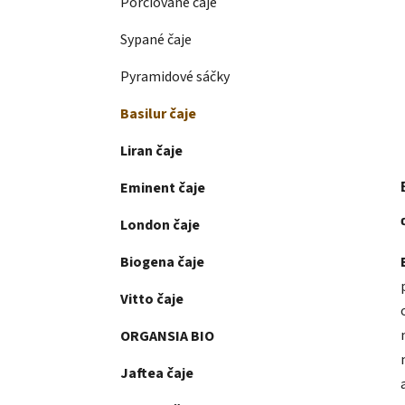
Porciované čaje
Sypané čaje
Pyramidové sáčky
Basilur čaje
Liran čaje
Eminent čaje
London čaje
Biogena čaje
Vitto čaje
ORGANSIA BIO
Jaftea čaje