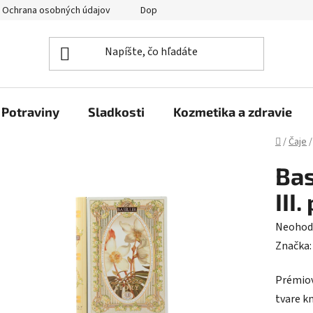
Ochrana osobných údajov
Doprava a platba
Veľkoobchod
Potraviny
Sladkosti
Kozmetika a zdravie
Domov
/
Čaje
/
Bas
III
Prieme
Neohod
hodnot
Značka
produk
Prémiov
je
tvare k
0,0