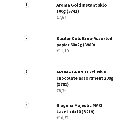
Aroma Gold Instant sklo
100g (5741)
€7,64
Basilur Cold Brew Assorted
papier 60x2g (3989)
€11,10
AROMA GRAND Exclusive
chocolate assortment 200g
(5781)
€6,36
Biogena Majestic MAXI
kazeta 6x10 (B219)
€10,71