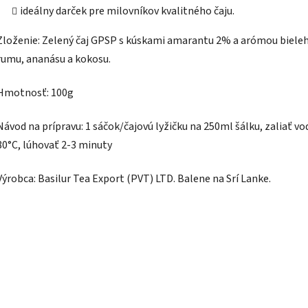
ideálny darček pre milovníkov kvalitného čaju.
Zloženie:
Zelený čaj GPSP s kúskami amarantu 2% a arómou biele
rumu, ananásu a kokosu.
Hmotnosť:
100g
Návod na prípravu:
1 sáčok/čajovú lyžičku
na 250ml šálku, zaliať vo
80°C, lúhovať 2-3 minuty
Výrobca:
Basilur Tea Export (PVT) LTD. Balene na Srí Lanke.