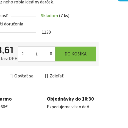
z neho robia ideálny darček.
nosť
Skladom
(7 ks)
iek.
i doručenia
1130
3,61
DO KOŠÍKA
4 bez DPH
ková cena:
Opýtať sa
Zdieľať
darmo
Objednávky do 10:30
 60€
Expedujeme v ten deň.