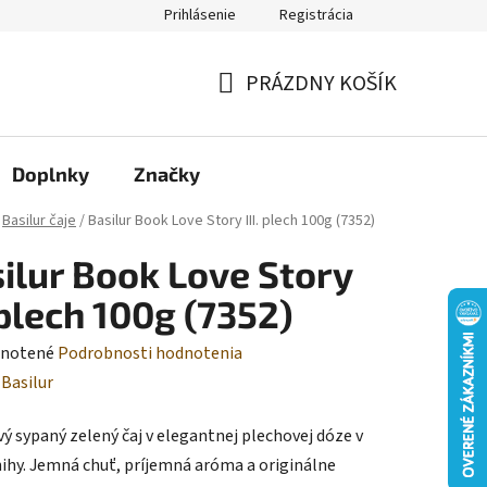
Prihlásenie
Registrácia
Moja objednávka
PRÁZDNY KOŠÍK
NÁKUPNÝ
KOŠÍK
Doplnky
Značky
Basilur čaje
/
Basilur Book Love Story III. plech 100g (7352)
ilur Book Love Story
. plech 100g (7352)
rné
notené
Podrobnosti hodnotenia
enie
:
Basilur
tu
ý sypaný zelený čaj v elegantnej plechovej dóze v
nihy. Jemná chuť, príjemná aróma a originálne